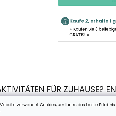
Kaufe 2, erhalte 1 g
⭐ Kaufen Sie 3 beliebig
GRATIS! ⭐
AKTIVITÄTEN FÜR ZUHAUSE? EN
TSCHECHISCHEN PRODUKTION 
Website verwendet Cookies, um Ihnen das beste Erlebnis
.