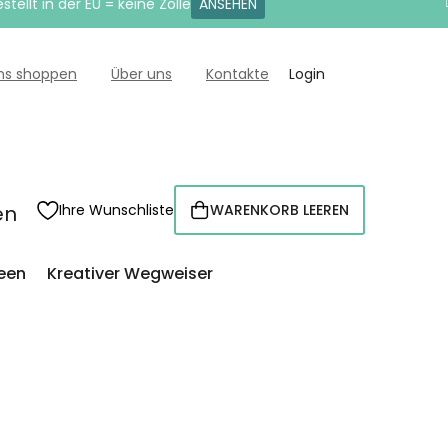
tellt in der EU = keine Zölle
ANSEHEN
uns shoppen
Über uns
Kontakte
Login
en
Ihre Wunschliste
WARENKORB LEEREN
WARENKORB
een
Kreativer Wegweiser