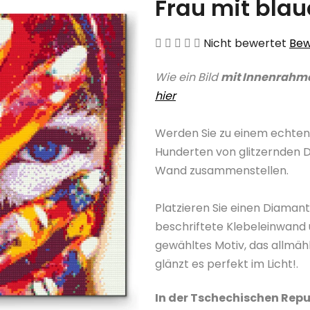
Frau mit bla
Die
Nicht bewertet
Bew
durchschnittliche
Wie ein Bild
mit Innenrahm
Produktbewertung
hier
ist
0,0
Werden Sie zu einem echten
von
Hunderten von glitzernden 
5
Wand zusammenstellen.
Sternen.
Platzieren Sie einen Diama
beschriftete Klebeleinwand 
gewähltes Motiv, das allmäh
glänzt es perfekt im Licht!.
In der Tschechischen Repu