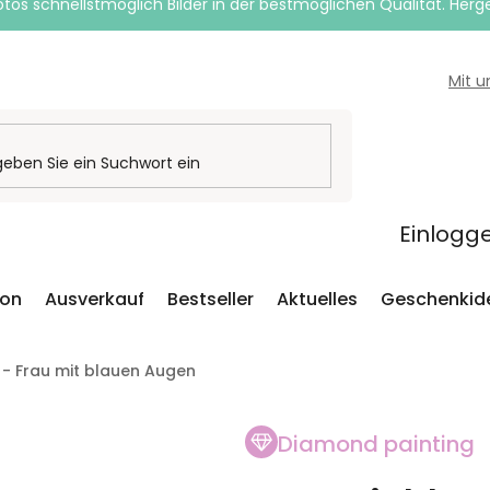
otos schnellstmöglich Bilder in der bestmöglichen Qualität. Herges
Mit 
Einlogg
ion
Ausverkauf
Bestseller
Aktuelles
Geschenkid
 - Frau mit blauen Augen
Diamond painting