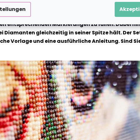
stellungen
Akzepti
te Motiv wird auf eine klebrige Leinwand vorgedruckt 
n entsprechenden Markierungen zu füllen. Dabei hilf
ei Diamanten gleichzeitig in seiner Spitze hält. Der
 Vorlage und eine ausführliche Anleitung. Sind Sie b