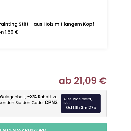
inting Stift - aus Holz mit langem Kopf
n 1,59 €
ab
21,09 €
Verkaufspr
-3%
 Gelegenheit,
Rabatt zu
Alles, was bleibt,
rwenden Sie den Code:
CPN3
ist...
0d 14h 3m 26s
IN DEN WARENKORB