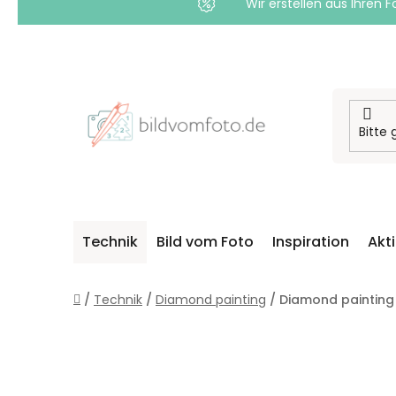
Wir erstellen aus Ihren F
Zum
Inhalt
springen
Technik
Bild vom Foto
Inspiration
Akt
Startseite
/
Technik
/
Diamond painting
/
Diamond painting