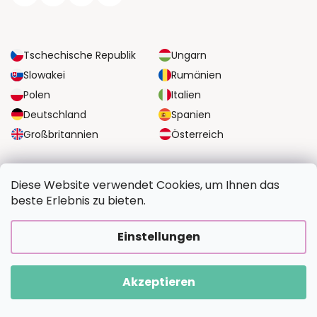
Tschechische Republik
Ungarn
Slowakei
Rumänien
Polen
Italien
Deutschland
Spanien
Großbritannien
Österreich
ZUVERLÄSSIGE TRANSPORTMÖGLICHKEITEN
Diese Website verwendet Cookies, um Ihnen das
beste Erlebnis zu bieten.
SICHERE ZAHLUNGSOPTIONEN
Einstellungen
Akzeptieren
Copyright 2026
BildvomFoto.de
. Alle Rechte vorbehalten.
Erstellt von Shoptet Premium
|
Upravilo
FV STUDIO