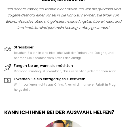
“Ich dachte immer, ich könnte nicht malen. Ich war nie gut darin und
zögerte deshalb, einen Pinsel in die Hand zu nehmen. Die Bilder von
Bildvomfoto.de haben mir geholfen, meine Angst zu überwinden, und
ihre Produkte sind jetzt mein Lieblingshobby geworden.”
Stresslöser
Tauchen Sie ein in eine friedliche Welt der Farben und Designs, und
nehmen Sie Abschied vom Stress des Alltags.
Fangen Sie an, wann sie möchten
Diamond Painting ist so einfach, dass es wirklich jeder machen kann.
Erwerben Sie ein einzigartiges Kunstwerk
Wir importieren nichts aus China. Alles wird in unserer Fabrik in Prag
hergestellt.
KANN ICH IHNEN BEI DER AUSWAHL HELFEN?