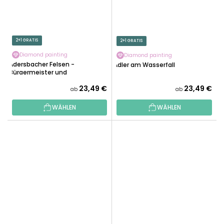
2+1 GRATIS
2+1 GRATIS
Diamond painting
Diamond painting
Adersbacher Felsen -
Adler am Wasserfall
Bürgermeister und
Bürgermeisterin
23,49 €
23,49 €
ab
ab
WÄHLEN
WÄHLEN