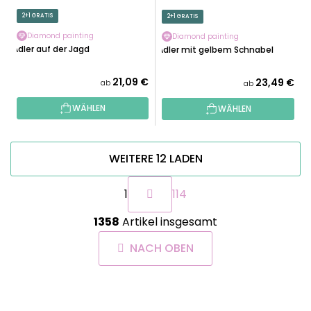
2+1 GRATIS
2+1 GRATIS
Diamond painting
Diamond painting
Adler auf der Jagd
Adler mit gelbem Schnabel
21,09 €
23,49 €
ab
ab
WÄHLEN
WÄHLEN
WEITERE 12 LADEN
P
1
114
a
g
S
i
1358
Artikel insgesamt
t
n
e
i
NACH OBEN
u
e
e
r
r
u
F
e
n