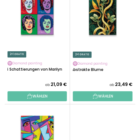
S
T
T
S
E
O
D
R
E
T
R
I
P
E
R
2+1 GRATIS
2+1 GRATIS
R
O
U
Diamond painting
Diamond painting
D
4 Schattierungen von Marilyn
Abstrakte Blume
N
U
G
K
21,09 €
23,49 €
ab
ab
T
WÄHLEN
WÄHLEN
E