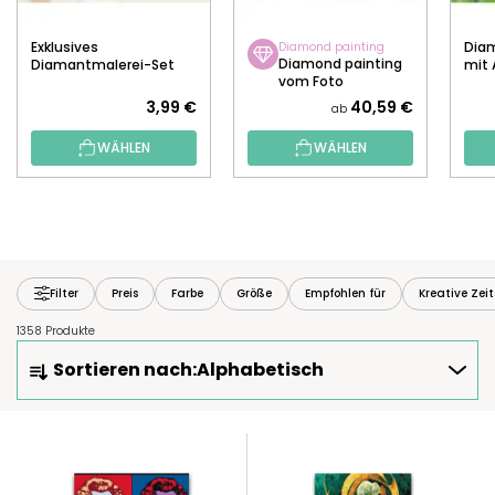
Exklusives
Diam
Diamond painting
Diamond painting
Diamantmalerei-Set
mit 
vom Foto
3,99 €
40,59 €
ab
WÄHLEN
WÄHLEN
Filter
Preis
Farbe
Größe
Empfohlen für
Kreative Zei
1358 Produkte
P
Sortieren nach:
Alphabetisch
R
O
D
L
U
I
K