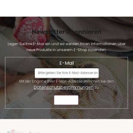
r
L
i
s
t
Newsletter abonnieren
e
Legen Sie Ihre E-Mail ein und wir werden Ihnen Informationen über
neue Produkte in unserem E-Shop zusenden.
E-Mail
Mit der Eingabe Ihrer E-Mail-Adresse stimmen Sie den
Datenschutzbestimmungen
zu.
SENDEN