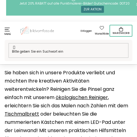
Zum
Jetzt 20% RABATT auf alle Punktmalerei-Bilder! Gutscheincode: DOT20
ZUR AKTION
Inhalt
springen
Einloggen
WARENKORB
Wunschliste
Menü
Startseite
/
Kunstbedarf
/
Andere
Sie haben sich in unsere Produkte verliebt und
möchten Ihre kreativen Aktivitäten
weiterentwickeln? Reinigen Sie die Pinsel ganz
einfach mit unserem
ökologischen Reiniger
,
erleichtern Sie sich das Malen nach Zahlen mit dem
Tischmalbrett
oder beleuchten Sie die
nummerierten Kästchen mit einem LED-Pad unter
der Leinwand! Mit unseren praktischen Hilfsmitteln