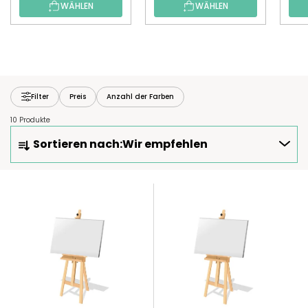
WÄHLEN
WÄHLEN
Filter
Preis
Anzahl der Farben
10 Produkte
P
Sortieren nach:
Wir empfehlen
R
O
D
L
U
I
K
S
T
T
S
E
O
D
R
E
T
R