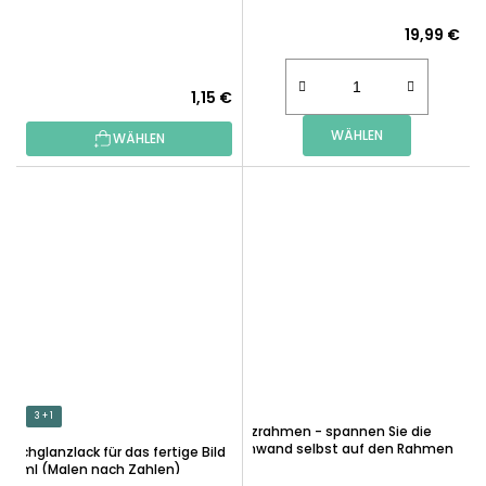
19,99 €
Die
1,15 €
durchschnittliche
WÄHLEN
WÄHLEN
Produktbewertung
ist
5,0
von
5
Sternen.
3 + 1
Holzrahmen - spannen Sie die
Leinwand selbst auf den Rahmen
Hochglanzlack für das fertige Bild
50ml (Malen nach Zahlen)