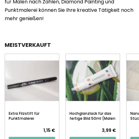
für Malen nach Zahlen, Diamond Painting und
Punktmalerei können Sie Ihre kreative Tätigkeit noch
mehr genießen!
MEISTVERKAUFT
Extra Filzstift für
Hochglanzlack für das
Nan
Punktmalerei
fertige Bild 50ml (Malen
Stüc
nach Zahlen)
1,15 €
3,99 €