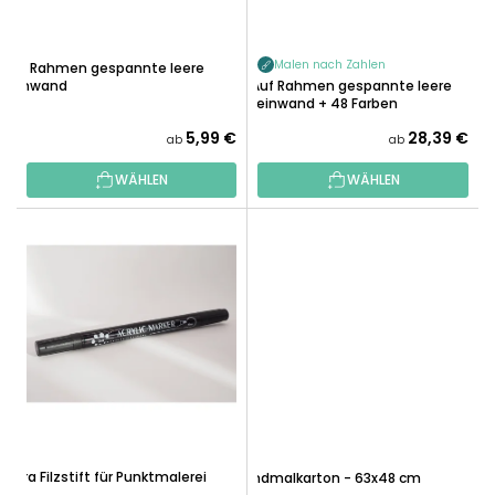
I
P
E
R
R
Malen nach Zahlen
Auf Rahmen gespannte leere
O
Leinwand
U
Auf Rahmen gespannte leere
D
Leinwand + 48 Farben
N
U
5,99 €
28,39 €
G
ab
ab
K
T
WÄHLEN
WÄHLEN
E
Extra Filzstift für Punktmalerei
Handmalkarton - 63x48 cm