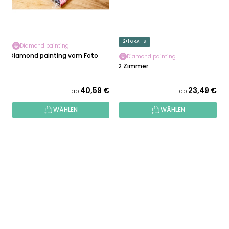
2+1 GRATIS
Diamond painting
Diamond painting vom Foto
Diamond painting
12 Zimmer
Die
40,59 €
23,49 €
ab
ab
durchschnittliche
WÄHLEN
WÄHLEN
Produktbewertung
ist
5,0
von
5
Sternen.