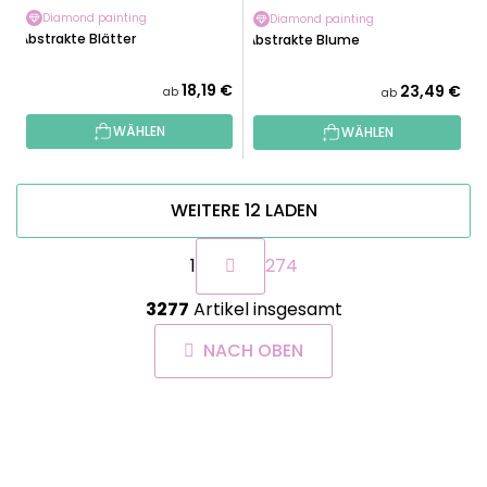
Diamond painting
Diamond painting
Abstrakte Blätter
Abstrakte Blume
18,19 €
23,49 €
ab
ab
WÄHLEN
WÄHLEN
WEITERE 12 LADEN
P
1
274
a
g
S
i
3277
Artikel insgesamt
t
n
e
i
NACH OBEN
u
e
e
r
r
u
F
e
n
U
g
l
SS
e