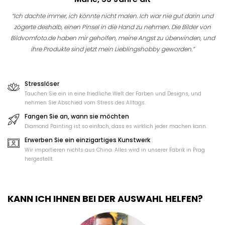
“Ich dachte immer, ich könnte nicht malen. Ich war nie gut darin und
zögerte deshalb, einen Pinsel in die Hand zu nehmen. Die Bilder von
Bildvomfoto.de haben mir geholfen, meine Angst zu überwinden, und
ihre Produkte sind jetzt mein Lieblingshobby geworden.”
Stresslöser
Tauchen Sie ein in eine friedliche Welt der Farben und Designs, und
nehmen Sie Abschied vom Stress des Alltags.
Fangen Sie an, wann sie möchten
Diamond Painting ist so einfach, dass es wirklich jeder machen kann.
Erwerben Sie ein einzigartiges Kunstwerk
Wir importieren nichts aus China. Alles wird in unserer Fabrik in Prag
hergestellt.
KANN ICH IHNEN BEI DER AUSWAHL HELFEN?