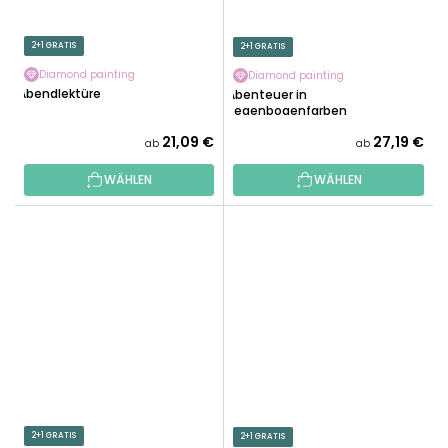
2+1 GRATIS
2+1 GRATIS
Diamond painting
Diamond painting
Abendlektüre
Abenteuer in
Regenbogenfarben
21,09 €
27,19 €
ab
ab
WÄHLEN
WÄHLEN
2+1 GRATIS
2+1 GRATIS