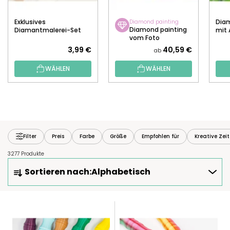
Exklusives
Diam
Diamond painting
Diamond painting
Diamantmalerei-Set
mit 
vom Foto
3,99 €
40,59 €
ab
WÄHLEN
WÄHLEN
Filter
Preis
Farbe
Größe
Empfohlen für
Kreative Zei
3277 Produkte
P
Sortieren nach:
Alphabetisch
R
O
D
L
U
I
K