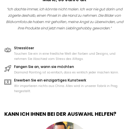
“Ich dachte immer, ich könnte nicht malen. Ich war nie gut darin und
zögerte deshalb, einen Pinsel in die Hand zu nehmen. Die Bilder von
Bildvomfoto.de haben mir geholfen, meine Angst zu überwinden, und
ihre Produkte sind jetzt mein Lieblingshobby geworden.”
Stresslöser
Tauchen Sie ein in eine friedliche Welt der Farben und Designs, und
nehmen Sie Abschied vom Stress des Alltags.
Fangen Sie an, wann sie möchten
Diamond Painting ist so einfach, dass es wirklich jeder machen kann.
Erwerben Sie ein einzigartiges Kunstwerk
Wir importieren nichts aus China. Alles wird in unserer Fabrik in Prag
hergestellt.
KANN ICH IHNEN BEI DER AUSWAHL HELFEN?