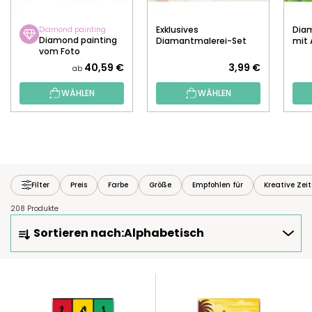
Exklusives
Diam
Diamond painting
Diamond painting
Diamantmalerei-Set
mit 
vom Foto
40,59 €
3,99 €
ab
WÄHLEN
WÄHLEN
Filter
Preis
Farbe
Größe
Empfohlen für
Kreative Zei
208 Produkte
P
Sortieren nach:
Alphabetisch
R
O
D
L
U
I
K