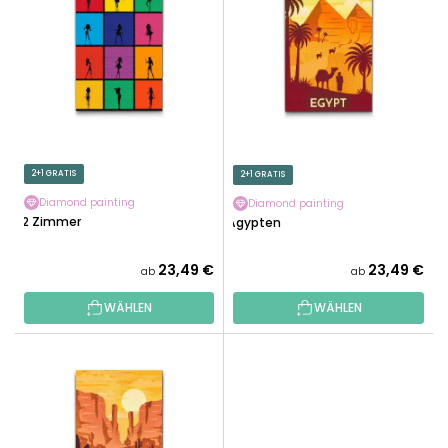
S
T
T
S
E
O
D
R
E
T
R
I
P
E
R
2+1 GRATIS
2+1 GRATIS
R
O
U
Diamond painting
Diamond painting
D
12 Zimmer
Ägypten
N
U
G
K
23,49 €
23,49 €
ab
ab
T
WÄHLEN
WÄHLEN
E