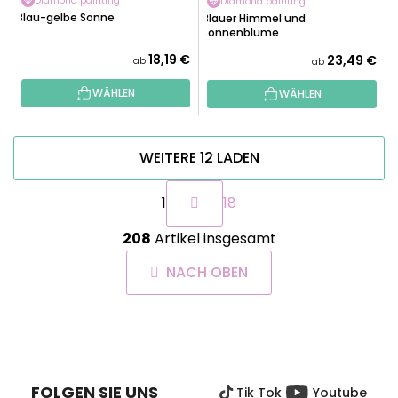
Diamond painting
Diamond painting
Blau-gelbe Sonne
Blauer Himmel und
Sonnenblume
18,19 €
23,49 €
ab
ab
WÄHLEN
WÄHLEN
WEITERE 12 LADEN
P
1
18
a
g
S
i
208
Artikel insgesamt
t
n
e
i
NACH OBEN
u
e
e
r
r
u
F
e
n
U
g
l
SS
e
FOLGEN SIE UNS
Tik Tok
Youtube
Z