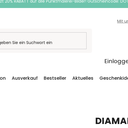
zt 20% RABATT auf alle Punktmalerei-Bilder! Gutscheincode: DO
Mit 
Einlogg
ion
Ausverkauf
Bestseller
Aktuelles
Geschenkid
DIAMA