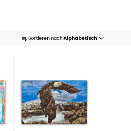
P
Sortieren nach:
Alphabetisch
R
O
D
U
K
T
S