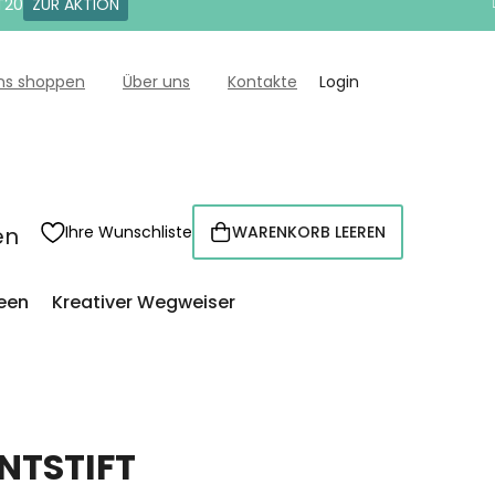
T20
ZUR AKTION
uns shoppen
Über uns
Kontakte
Login
en
Ihre Wunschliste
WARENKORB LEEREN
WARENKORB
een
Kreativer Wegweiser
NTSTIFT