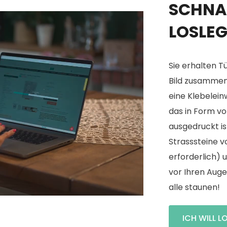
SCHNA
LOSLE
Sie erhalten Tü
Bild zusammeng
eine Klebelein
das in Form v
ausgedruckt is
Strasssteine vo
erforderlich) 
vor Ihren Auge
alle staunen!
ICH WILL L