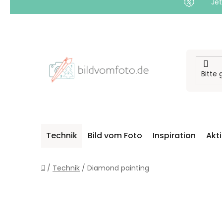
Jet
Zum
Inhalt
springen
Technik
Bild vom Foto
Inspiration
Akt
Startseite
/
Technik
/
Diamond painting