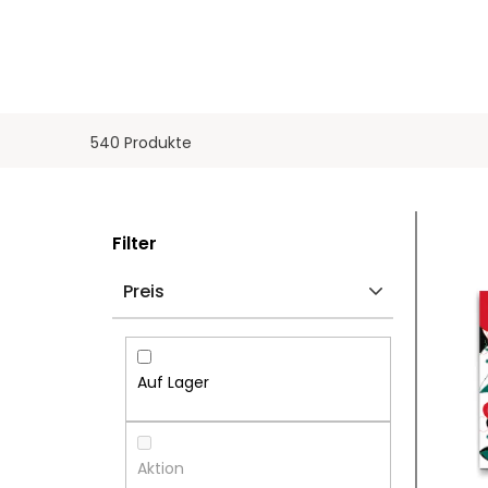
540 Produkte
S
L
Filter
E
I
Preis
I
S
T
T
Auf Lager
E
E
N
D
Aktion