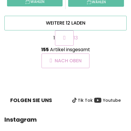
WÄHLEN
WÄHLEN
WEITERE 12 LADEN
P
1
13
a
g
S
i
155
Artikel insgesamt
t
n
e
i
NACH OBEN
u
e
e
r
r
u
F
e
n
U
g
l
SS
e
FOLGEN SIE UNS
Tik Tok
Youtube
Z
m
e
E
n
I
Instagram
t
L
e
E