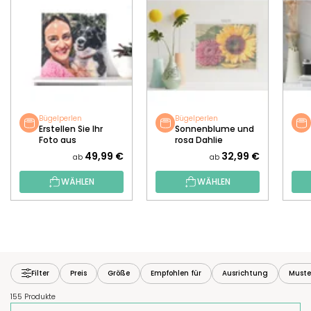
Bügelperlen
Bügelperlen
Erstellen Sie Ihr
Sonnenblume und
Foto aus
rosa Dahlie
Bügelperlen
49,99 €
32,99 €
ab
ab
WÄHLEN
WÄHLEN
Filter
Preis
Größe
Empfohlen für
Ausrichtung
Muste
155 Produkte
P