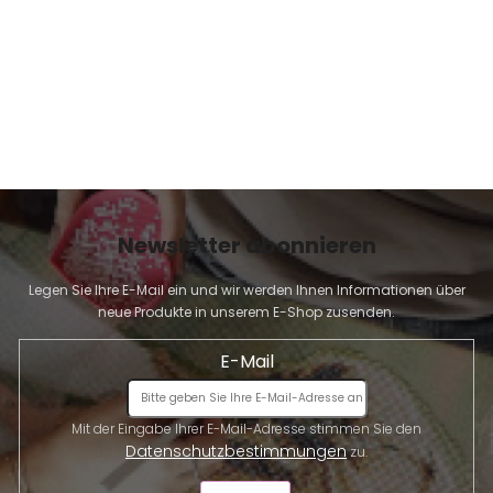
d
e
r
L
i
s
t
e
Newsletter abonnieren
Legen Sie Ihre E-Mail ein und wir werden Ihnen Informationen über
neue Produkte in unserem E-Shop zusenden.
E-Mail
Mit der Eingabe Ihrer E-Mail-Adresse stimmen Sie den
Datenschutzbestimmungen
zu.