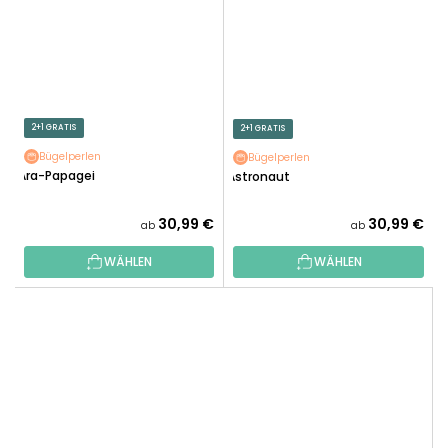
2+1 GRATIS
2+1 GRATIS
Bügelperlen
Bügelperlen
Ara-Papagei
Astronaut
30,99 €
30,99 €
ab
ab
WÄHLEN
WÄHLEN