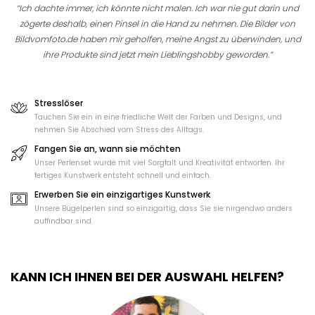
“Ich dachte immer, ich könnte nicht malen. Ich war nie gut darin und
zögerte deshalb, einen Pinsel in die Hand zu nehmen. Die Bilder von
Bildvomfoto.de haben mir geholfen, meine Angst zu überwinden, und
ihre Produkte sind jetzt mein Lieblingshobby geworden.”
Stresslöser
Tauchen Sie ein in eine friedliche Welt der Farben und Designs, und
nehmen Sie Abschied vom Stress des Alltags.
Fangen Sie an, wann sie möchten
Unser Perlenset wurde mit viel Sorgfalt und Kreativität entworfen. Ihr
fertiges Kunstwerk entsteht schnell und einfach.
Erwerben Sie ein einzigartiges Kunstwerk
Unsere Bügelperlen sind so einzigartig, dass Sie sie nirgendwo anders
auffindbar sind.
KANN ICH IHNEN BEI DER AUSWAHL HELFEN?