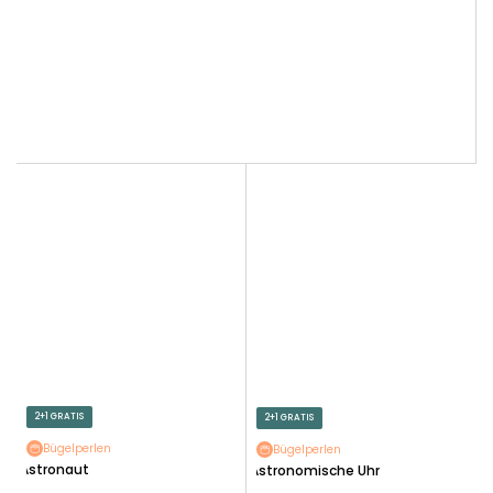
2+1 GRATIS
2+1 GRATIS
Bügelperlen
Bügelperlen
Astronaut
Astronomische Uhr