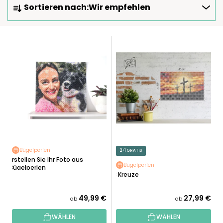
Sortieren nach:
Wir empfehlen
R
O
D
L
U
I
K
S
T
T
S
E
O
D
R
E
T
R
I
P
E
R
Bügelperlen
2+1 GRATIS
R
O
Erstellen Sie Ihr Foto aus
U
Bügelperlen
Bügelperlen
D
3 Kreuze
N
U
G
K
49,99 €
27,99 €
ab
ab
T
WÄHLEN
WÄHLEN
E