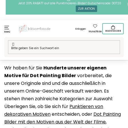
Zum
Jetzt 20% RABATT auf alle Punktmalerei-Bilder! Gutscheincode: DOT20
ZUR AKTION
Inhalt
springen
Einloggen
WARENKORB
Wunschliste
Menü
Startseite
/
Technik
/
Punktmalerei
/
Punktmalerei Motive
Wir haben für Sie
Hunderte unserer eigenen
Motive für Dot Painting Bilder
vorbereitet, die
unsere Originale sind und die ausschließlich in
unserem Online-Geschäft verkauft werden. Es
stehen Ihnen zahlreiche Kategorien zur Auswahl:
Überlegen Sie, ob Sie sich für
Punktieren von
dekorativen Motiven
entscheiden, oder
Dot Painting
Bilder mit den Motiven aus der Welt der Filme
,