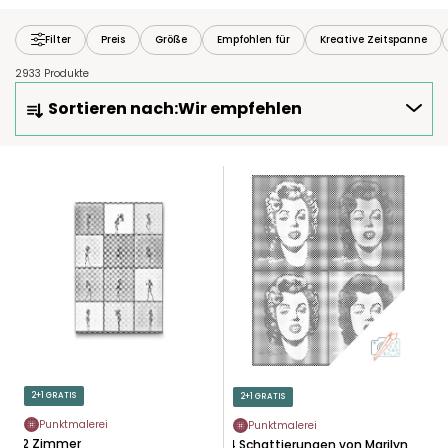
Filter
Preis
Größe
Empfohlen für
Kreative Zeitspanne
2933 Produkte
P
Sortieren nach:
Wir empfehlen
R
O
D
L
U
I
K
S
T
T
S
E
O
D
R
E
T
R
I
P
E
R
2+1 GRATIS
2+1 GRATIS
R
O
U
Punktmalerei
Punktmalerei
D
12 Zimmer
4 Schattierungen von Marilyn