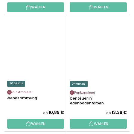
WÄHLEN
WÄHLEN
2+1 GRATIS
2+1 GRATIS
Punktmalerei
Punktmalerei
Abendstimmung
Abenteuer in
Regenbogenfarben
10,89 €
13,39 €
ab
ab
WÄHLEN
WÄHLEN