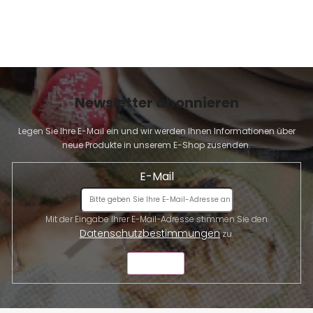
L
i
s
t
e
Newsletter abonnieren
Legen Sie Ihre E-Mail ein und wir werden Ihnen Informationen über
neue Produkte in unserem E-Shop zusenden.
E-Mail
Mit der Eingabe Ihrer E-Mail-Adresse stimmen Sie den
Datenschutzbestimmungen
zu.
SENDEN