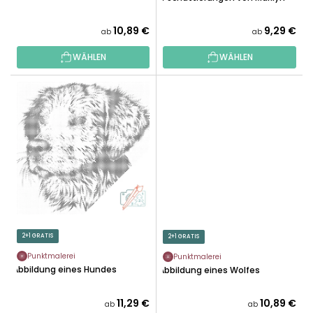
N
U
G
K
10,89 €
9,29 €
ab
ab
T
WÄHLEN
WÄHLEN
E
2+1 GRATIS
2+1 GRATIS
Punktmalerei
Punktmalerei
Abbildung eines Hundes
Abbildung eines Wolfes
11,29 €
10,89 €
ab
ab