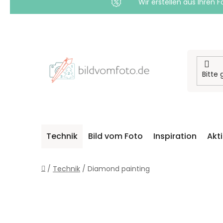
Wir erstellen aus Ihren F
Zum
Inhalt
springen
Technik
Bild vom Foto
Inspiration
Akt
Startseite
/
Technik
/
Diamond painting