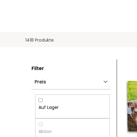
1418 Produkte
S
L
Filter
E
I
Preis
I
S
T
T
Auf Lager
E
E
N
D
Aktion