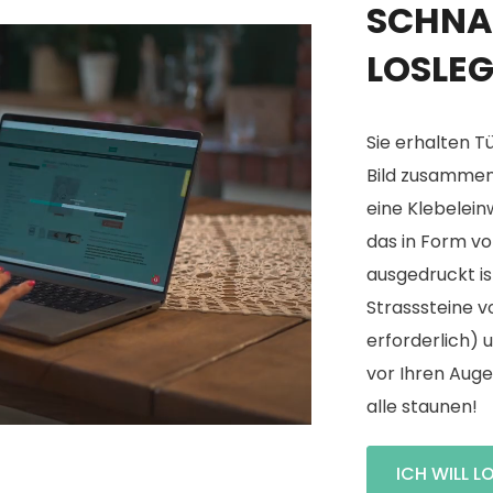
SCHNA
LOSLE
Sie erhalten Tü
Bild zusammeng
eine Klebelein
das in Form v
ausgedruckt is
Strasssteine vo
erforderlich) 
vor Ihren Auge
alle staunen!
ICH WILL L