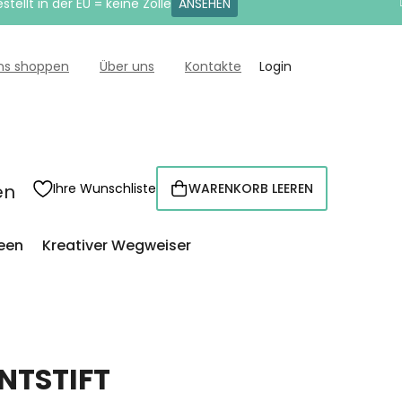
tellt in der EU = keine Zölle
ANSEHEN
uns shoppen
Über uns
Kontakte
Login
en
Ihre Wunschliste
WARENKORB LEEREN
WARENKORB
een
Kreativer Wegweiser
NTSTIFT