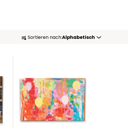
P
Sortieren nach:
Alphabetisch
R
O
D
U
K
T
S