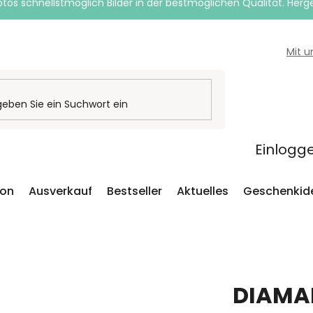
otos schnellstmöglich Bilder in der bestmöglichen Qualität. Herges
Mit 
Einlogg
ion
Ausverkauf
Bestseller
Aktuelles
Geschenkid
DIAMA