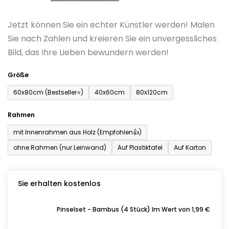
0,0
Jetzt können Sie ein echter Künstler werden! Malen
von
Sie nach Zahlen und kreieren Sie ein unvergessliches
5
Bild, das Ihre Lieben bewundern werden!
Sternen.
Größe
60x80cm (Bestseller⭐)
40x60cm
80x120cm
Rahmen
mit Innenrahmen aus Holz (Empfohlen👍)
ohne Rahmen (nur Leinwand)
Auf Plastiktafel
Auf Karton
Sie erhalten kostenlos
Pinselset - Bambus (4 Stück) Im Wert von 1,99 €