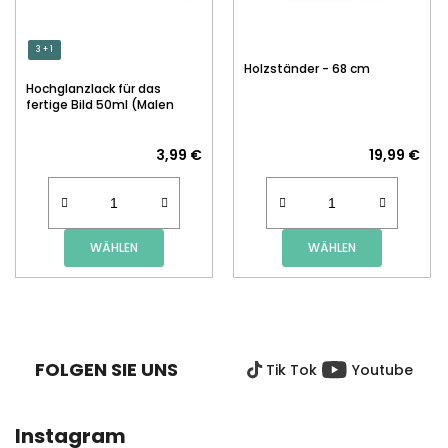
3 + 1
Holzständer - 68 cm
Hochglanzlack für das
fertige Bild 50ml (Malen
nach Zahlen)
3,99 €
19,99 €
WÄHLEN
WÄHLEN
F
U
SS
FOLGEN SIE UNS
Tik Tok
Youtube
Z
E
I
Instagram
L