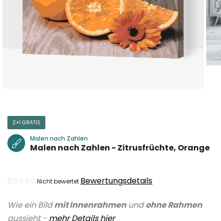
2+1 GRATIS
Malen nach Zahlen
Malen nach Zahlen - Zitrusfrüchte, Orange
Die
Bewertungsdetails
Nicht bewertet
durchschnittliche
Wie ein Bild
mit Innenrahmen
und
ohne Rahmen
Produktbewertung
aussieht -
mehr Details hier
ist