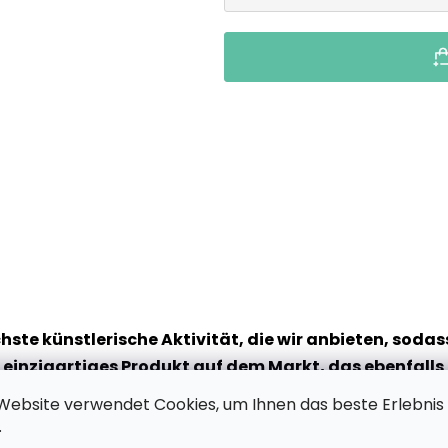
chste künstlerische Aktivität, die wir anbieten, soda
n einzigartiges Produkt auf dem Markt, das ebenfalls
ngt absolute Entspannung, da Sie sich nicht auf ein
Website verwendet Cookies, um Ihnen das beste Erlebnis
tspannende Arbeit: Sie brauchen nur einen Filzstift 
.
Sie der Punktmalerei eine Chance!