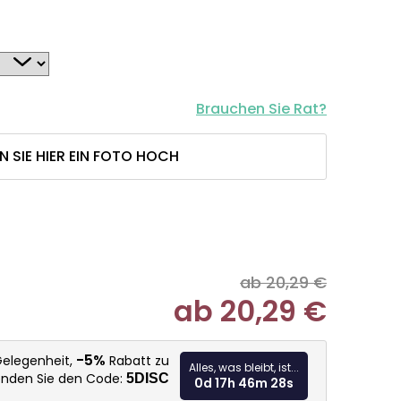
Brauchen Sie Rat?
N SIE HIER EIN FOTO HOCH
ab 20,29 €
ab
20,29 €
Verkaufspr
-5%
Gelegenheit,
Rabatt zu
Alles, was bleibt, ist...
enden Sie den Code:
5DISC
0d 17h 46m 27s