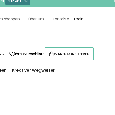
T20
ZUR AKTION
uns shoppen
Über uns
Kontakte
Login
en
Ihre Wunschliste
WARENKORB LEEREN
WARENKORB
een
Kreativer Wegweiser