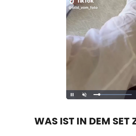
Loaded
:
Unmute
100.00%
WAS IST IN DEM SET