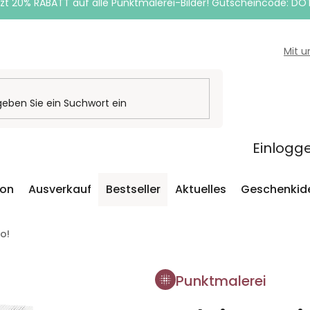
zt 20% RABATT auf alle Punktmalerei-Bilder! Gutscheincode: DO
Mit 
Einlogg
ion
Ausverkauf
Bestseller
Aktuelles
Geschenkid
o!
Punktmalerei