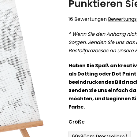
Punktieren Sie
Die
16 Bewertungen
Bewertungsd
durchschnittliche
*
Wenn Sie den Anhang nicht
Produktbewertung
Sorgen. Senden Sie uns das 
ist
Bestellprozesses an unsere 
4,9
von
Haben Sie Spaß an kreativ
5
als Dotting oder Dot Paint
Sternen.
beeindruckendes Bild nach
Senden Sie uns einfach das
möchten, und beginnen Si
Farbe.
Größe
60x80cm (Bestseller⭐)