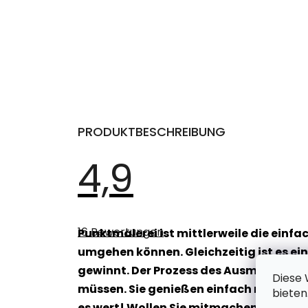
PRODUKTBESCHREIBUNG
4,9
Die
durchschnittliche
16 Bewertungen
Punktmalerei ist mittlerweile die einfa
Produktbewertung
ist
umgehen können. Gleichzeitig ist es ei
4,9
von
gewinnt. Der Prozess des Ausmalens bri
Diese 
5
Sternen.
müssen. Sie genießen einfach nur die en
bieten
es wert! Wollen Sie mitmachen? Geben 