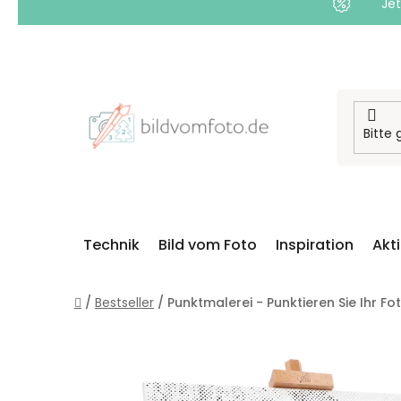
Jet
Zum
Inhalt
springen
Technik
Bild vom Foto
Inspiration
Akt
Startseite
/
Bestseller
/
Punktmalerei - Punktieren Sie Ihr Fot