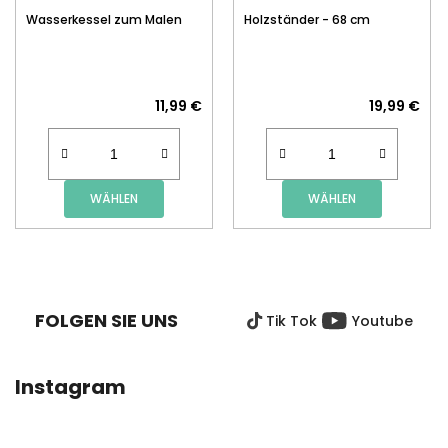
Wasserkessel zum Malen
Holzständer - 68 cm
11,99 €
19,99 €
WÄHLEN
WÄHLEN
F
U
SS
FOLGEN SIE UNS
Tik Tok
Youtube
Z
E
I
Instagram
L
E