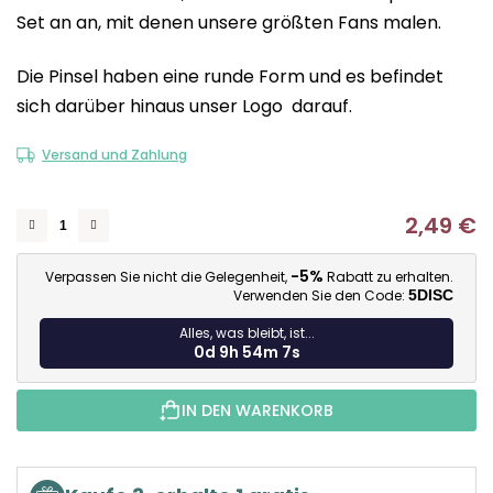
Set an an, mit denen unsere größten Fans malen.
5
Sternen.
Die Pinsel haben eine runde Form und es befindet
sich darüber hinaus unser Logo darauf.
Versand und Zahlung
2,49 €
Ve
-5%
Verpassen Sie nicht die Gelegenheit,
Rabatt zu erhalten.
Verwenden Sie den Code:
5DISC
Alles, was bleibt, ist...
0d 9h 54m 6s
IN DEN WARENKORB