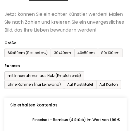
0,0
Jetzt können Sie ein echter Künstler werden! Malen
von
Sie nach Zahlen und kreieren Sie ein unvergessliches
5
Bild, das Ihre Lieben bewundern werden!
Sternen.
Größe
60x80cm (Bestseller⭐)
30x40cm
40x50cm
80x100cm
Rahmen
mit Innenrahmen aus Holz (Empfohlen👍)
ohne Rahmen (nur Leinwand)
Auf Plastiktafel
Auf Karton
Sie erhalten kostenlos
Pinselset - Bambus (4 Stück) Im Wert von 1,99 €