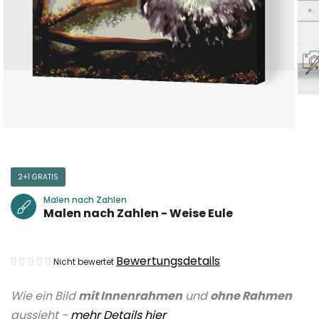
2+1 GRATIS
Malen nach Zahlen
Malen nach Zahlen - Weise Eule
Die
Bewertungsdetails
Nicht bewertet
durchschnittliche
Wie ein Bild
mit Innenrahmen
und
ohne Rahmen
Produktbewertung
aussieht -
mehr Details hier
ist