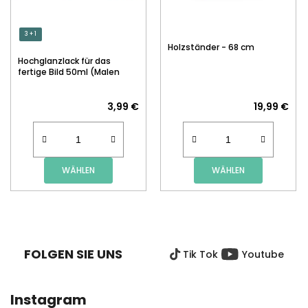
3 + 1
Holzständer - 68 cm
Hochglanzlack für das
fertige Bild 50ml (Malen
nach Zahlen)
3,99 €
19,99 €
WÄHLEN
WÄHLEN
F
U
SS
FOLGEN SIE UNS
Tik Tok
Youtube
Z
E
I
Instagram
L