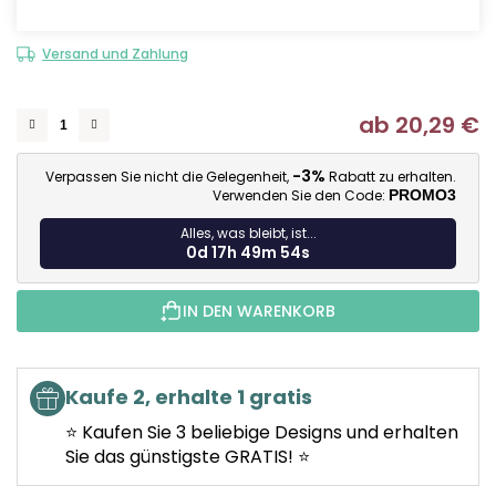
Versand und Zahlung
ab
20,29 €
Ve
-3%
Verpassen Sie nicht die Gelegenheit,
Rabatt zu erhalten.
Verwenden Sie den Code:
PROMO3
Alles, was bleibt, ist...
0d 17h 49m 53s
IN DEN WARENKORB
Kaufe 2, erhalte 1 gratis
⭐ Kaufen Sie 3 beliebige Designs und erhalten
Sie das günstigste GRATIS! ⭐