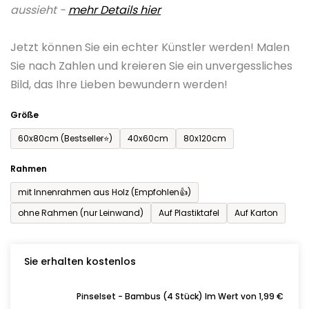
aussieht -
mehr Details hier
ist
0,0
Jetzt können Sie ein echter Künstler werden! Malen
von
Sie nach Zahlen und kreieren Sie ein unvergessliches
5
Bild, das Ihre Lieben bewundern werden!
Sternen.
Größe
60x80cm (Bestseller⭐)
40x60cm
80x120cm
Rahmen
mit Innenrahmen aus Holz (Empfohlen👍)
ohne Rahmen (nur Leinwand)
Auf Plastiktafel
Auf Karton
Sie erhalten kostenlos
Pinselset - Bambus (4 Stück) Im Wert von 1,99 €