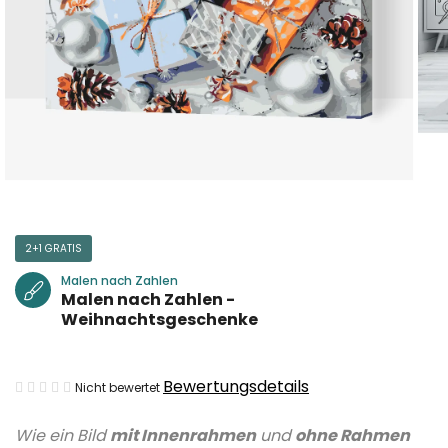
2+1 GRATIS
Malen nach Zahlen
Malen nach Zahlen -
Weihnachtsgeschenke
Die
Bewertungsdetails
Nicht bewertet
durchschnittliche
Wie ein Bild
mit Innenrahmen
und
ohne Rahmen
Produktbewertung