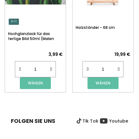
3 + 1
Holzständer - 68 cm
Hochglanzlack für das
fertige Bild 50ml (Malen
nach Zahlen)
3,99 €
19,99 €
WÄHLEN
WÄHLEN
F
U
SS
FOLGEN SIE UNS
Tik Tok
Youtube
Z
E
I