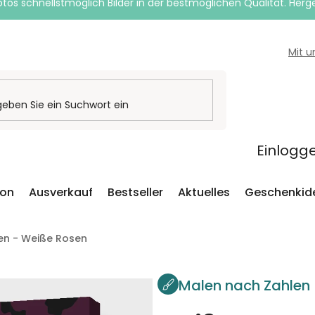
otos schnellstmöglich Bilder in der bestmöglichen Qualität. Herges
Mit 
Einlogg
ion
Ausverkauf
Bestseller
Aktuelles
Geschenkid
en - Weiße Rosen
Malen nach Zahlen