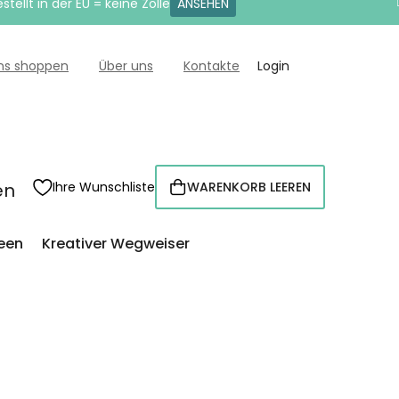
tellt in der EU = keine Zölle
ANSEHEN
uns shoppen
Über uns
Kontakte
Login
en
Ihre Wunschliste
WARENKORB LEEREN
WARENKORB
een
Kreativer Wegweiser