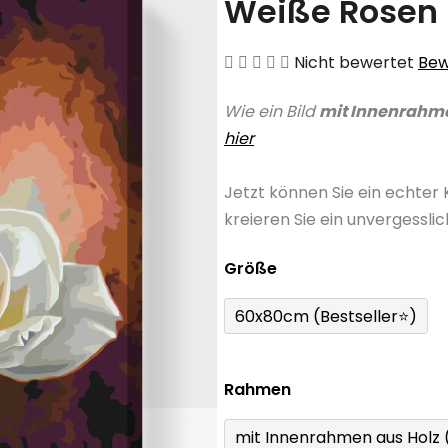
Weiße Rosen
Die
Nicht bewertet
Bew
durchschnittliche
Wie ein Bild
mit Innenrahm
Produktbewertung
hier
ist
0,0
Jetzt können Sie ein echter
von
kreieren Sie ein unvergessli
5
Sternen.
Größe
60x80cm (Bestseller⭐)
Rahmen
mit Innenrahmen aus Holz