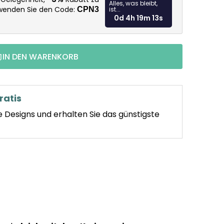
Alles, was bleibt,
rwenden Sie den Code:
CPN3
ist...
0d 4h 19m 11s
IN DEN WARENKORB
ratis
e Designs und erhalten Sie das günstigste