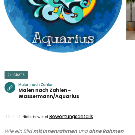
2+1 GRATIS
Malen nach Zahlen
Malen nach Zahlen -
Wassermann/Aquarius
Die
Bewertungsdetails
Nicht bewertet
durchschnittliche
Wie ein Bild
mit Innenrahmen
und
ohne Rahmen
Produktbewertung