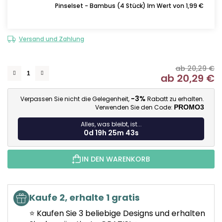
Pinselset - Bambus (4 Stück) Im Wert von 1,99 €
Versand und Zahlung
ab 20,29 €
ab
20,29 €
Ve
-3%
Verpassen Sie nicht die Gelegenheit,
Rabatt zu erhalten.
Verwenden Sie den Code:
PROMO3
Alles, was bleibt, ist...
0d 19h 25m 43s
IN DEN WARENKORB
Kaufe 2, erhalte 1 gratis
⭐ Kaufen Sie 3 beliebige Designs und erhalten