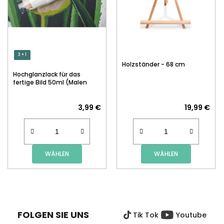
3 + 1
Holzständer - 68 cm
Hochglanzlack für das
fertige Bild 50ml (Malen
nach Zahlen)
3,99 €
19,99 €
WÄHLEN
WÄHLEN
F
U
SS
FOLGEN SIE UNS
Tik Tok
Youtube
Z