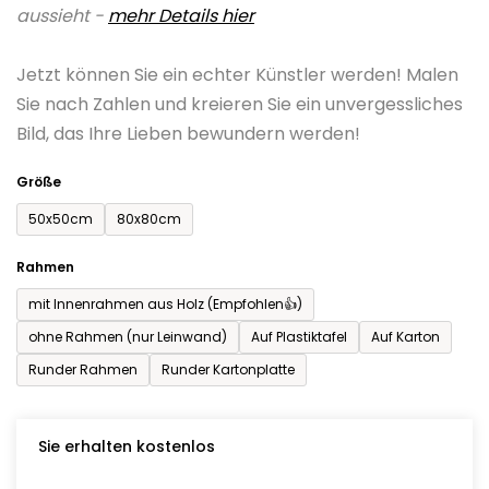
aussieht -
mehr Details hier
ist
0,0
Jetzt können Sie ein echter Künstler werden! Malen
von
Sie nach Zahlen und kreieren Sie ein unvergessliches
5
Bild, das Ihre Lieben bewundern werden!
Sternen.
Größe
50x50cm
80x80cm
Rahmen
mit Innenrahmen aus Holz (Empfohlen👍)
ohne Rahmen (nur Leinwand)
Auf Plastiktafel
Auf Karton
Runder Rahmen
Runder Kartonplatte
Sie erhalten kostenlos