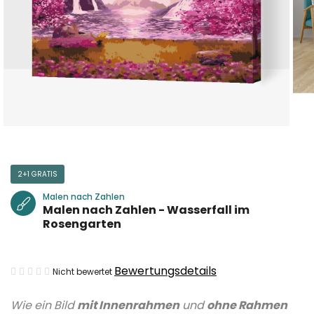
2+1 GRATIS
Malen nach Zahlen
Malen nach Zahlen - Wasserfall im
Rosengarten
Die
Bewertungsdetails
Nicht bewertet
durchschnittliche
Wie ein Bild
mit Innenrahmen
und
ohne Rahmen
Produktbewertung