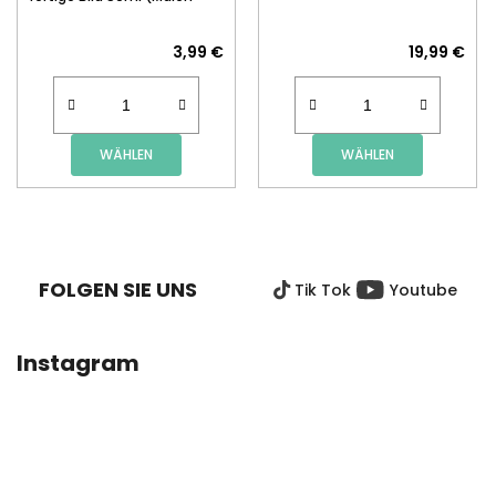
nach Zahlen)
3,99 €
19,99 €
WÄHLEN
WÄHLEN
F
U
SS
FOLGEN SIE UNS
Tik Tok
Youtube
Z
E
I
Instagram
L
E