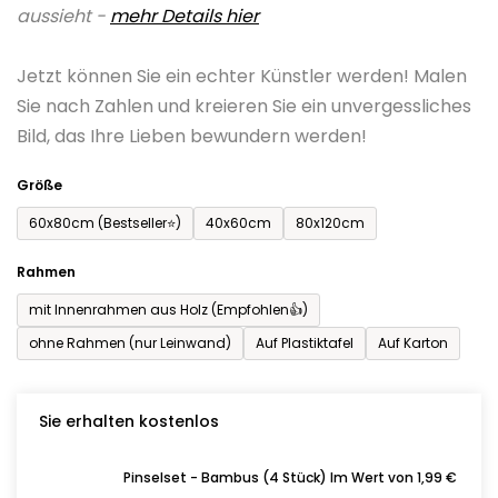
aussieht -
mehr Details hier
ist
0,0
Jetzt können Sie ein echter Künstler werden! Malen
von
Sie nach Zahlen und kreieren Sie ein unvergessliches
5
Bild, das Ihre Lieben bewundern werden!
Sternen.
Größe
60x80cm (Bestseller⭐)
40x60cm
80x120cm
Rahmen
mit Innenrahmen aus Holz (Empfohlen👍)
ohne Rahmen (nur Leinwand)
Auf Plastiktafel
Auf Karton
Sie erhalten kostenlos
Pinselset - Bambus (4 Stück) Im Wert von 1,99 €