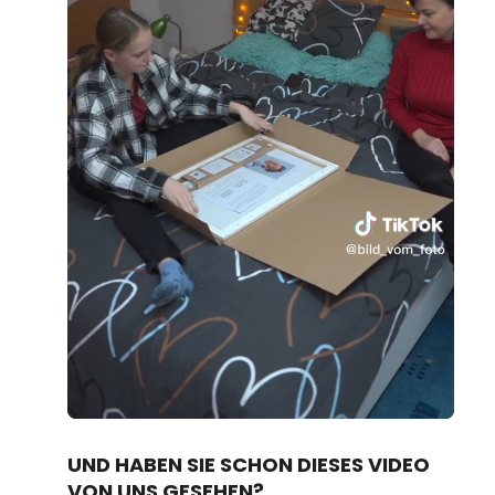
Loaded
:
Unmute
80.67%
UND HABEN SIE SCHON DIESES VIDEO
VON UNS GESEHEN?