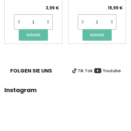
3,99 €
19,99 €
WÄHLEN
WÄHLEN
F
U
SS
FOLGEN SIE UNS
Tik Tok
Youtube
Z
E
I
Instagram
L
E