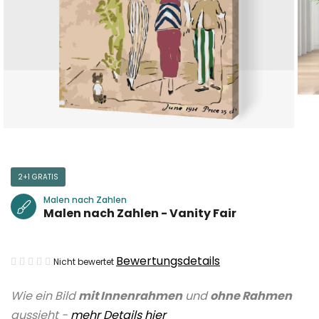
2+1 GRATIS
Malen nach Zahlen
Malen nach Zahlen - Vanity Fair
Die
Bewertungsdetails
Nicht bewertet
durchschnittliche
Wie ein Bild
mit Innenrahmen
und
ohne Rahmen
Produktbewertung
aussieht -
mehr Details hier
ist