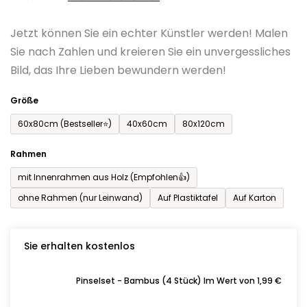
0,0
Jetzt können Sie ein echter Künstler werden! Malen
von
Sie nach Zahlen und kreieren Sie ein unvergessliches
5
Bild, das Ihre Lieben bewundern werden!
Sternen.
Größe
60x80cm (Bestseller⭐)
40x60cm
80x120cm
Rahmen
mit Innenrahmen aus Holz (Empfohlen👍)
ohne Rahmen (nur Leinwand)
Auf Plastiktafel
Auf Karton
Sie erhalten kostenlos
Pinselset - Bambus (4 Stück) Im Wert von 1,99 €