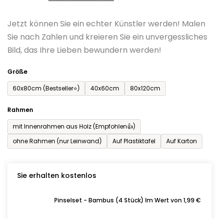
0,0
Jetzt können Sie ein echter Künstler werden! Malen
von
Sie nach Zahlen und kreieren Sie ein unvergessliches
5
Bild, das Ihre Lieben bewundern werden!
Sternen.
Größe
60x80cm (Bestseller⭐)
40x60cm
80x120cm
Rahmen
mit Innenrahmen aus Holz (Empfohlen👍)
ohne Rahmen (nur Leinwand)
Auf Plastiktafel
Auf Karton
Sie erhalten kostenlos
Pinselset - Bambus (4 Stück) Im Wert von 1,99 €