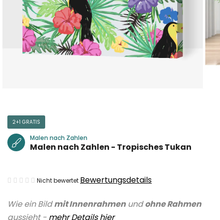
2+1 GRATIS
Malen nach Zahlen
Malen nach Zahlen - Tropisches Tukan
Die
Bewertungsdetails
Nicht bewertet
durchschnittliche
Wie ein Bild
mit Innenrahmen
und
ohne Rahmen
Produktbewertung
aussieht -
mehr Details hier
ist