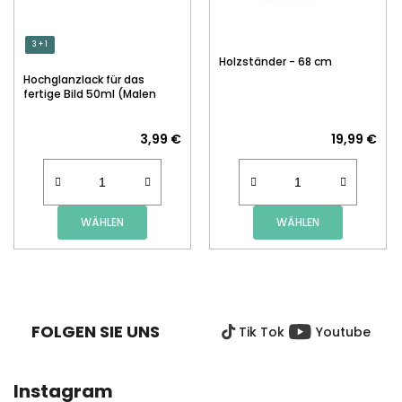
3 + 1
Holzständer - 68 cm
Hochglanzlack für das
fertige Bild 50ml (Malen
nach Zahlen)
3,99 €
19,99 €
WÄHLEN
WÄHLEN
F
U
SS
FOLGEN SIE UNS
Tik Tok
Youtube
Z
E
I
Instagram
L