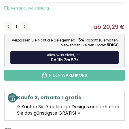
Versand und Zahlung
ab
20,29 €
Ve
-5%
Verpassen Sie nicht die Gelegenheit,
Rabatt zu erhalten.
Verwenden Sie den Code:
5DISC
Alles, was bleibt, ist...
0d 11h 7m 56s
IN DEN WARENKORB
Kaufe 2, erhalte 1 gratis
⭐ Kaufen Sie 3 beliebige Designs und erhalten
Sie das günstigste GRATIS! ⭐