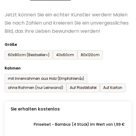
0,0
Jetzt können Sie ein echter Künstler werden! Malen
von
Sie nach Zahlen und kreieren Sie ein unvergessliches
5
Bild, das Ihre Lieben bewundern werden!
Sternen.
Größe
60x80cm (Bestseller⭐)
40x60cm
80x120cm
Rahmen
mit Innenrahmen aus Holz (Empfohlen👍)
ohne Rahmen (nur Leinwand)
Auf Plastiktafel
Auf Karton
Sie erhalten kostenlos
Pinselset - Bambus (4 Stück) Im Wert von 1,99 €