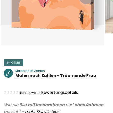
2+1 GRATIS
Malen nach Zahlen
Malen nach Zahlen - Träumende Frau
Die
Bewertungsdetails
Nicht bewertet
durchschnittliche
Wie ein Bild
mit Innenrahmen
und
ohne Rahmen
Produktbewertung
aussieht -
mehr Details hier
ist