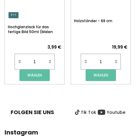
3 + 1
Holzständer - 68 cm
Hochglanzlack für das
fertige Bild 50ml (Malen
nach Zahlen)
3,99 €
19,99 €
WÄHLEN
WÄHLEN
F
U
SS
FOLGEN SIE UNS
Tik Tok
Youtube
Z
E
I
Instagram
L