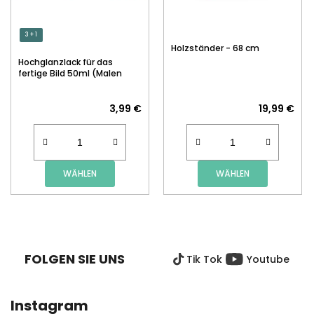
3 + 1
Holzständer - 68 cm
Hochglanzlack für das
fertige Bild 50ml (Malen
nach Zahlen)
3,99 €
19,99 €
WÄHLEN
WÄHLEN
F
U
SS
FOLGEN SIE UNS
Tik Tok
Youtube
Z
E
I
Instagram
L