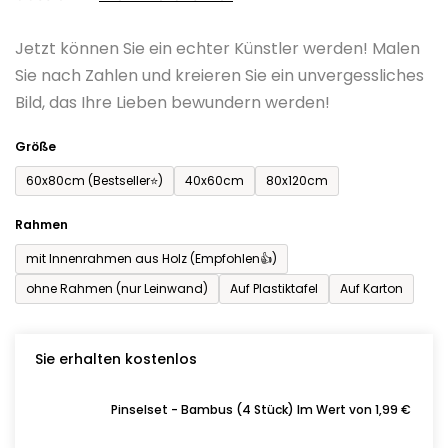
0,0
Jetzt können Sie ein echter Künstler werden! Malen
von
Sie nach Zahlen und kreieren Sie ein unvergessliches
5
Bild, das Ihre Lieben bewundern werden!
Sternen.
Größe
60x80cm (Bestseller⭐)
40x60cm
80x120cm
Rahmen
mit Innenrahmen aus Holz (Empfohlen👍)
ohne Rahmen (nur Leinwand)
Auf Plastiktafel
Auf Karton
Sie erhalten kostenlos
Pinselset - Bambus (4 Stück) Im Wert von 1,99 €