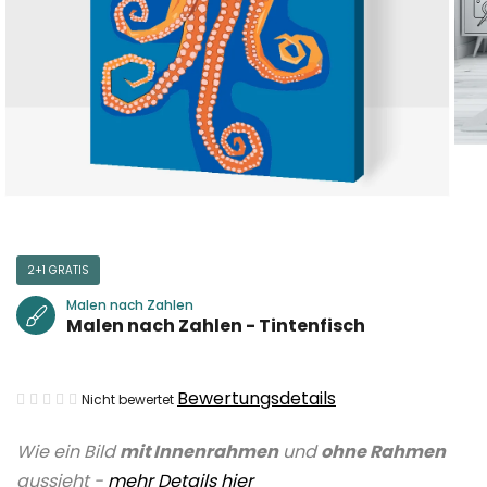
2+1 GRATIS
Malen nach Zahlen
Malen nach Zahlen - Tintenfisch
Die
Bewertungsdetails
Nicht bewertet
durchschnittliche
Wie ein Bild
mit Innenrahmen
und
ohne Rahmen
Produktbewertung
aussieht -
mehr Details hier
ist