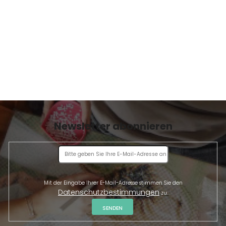
E
Newsletter abonnieren
Mit der Eingabe Ihrer E-Mail-Adresse stimmen Sie den
Datenschutzbestimmungen
zu.
SENDEN