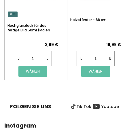
3 + 1
Holzständer - 68 cm
Hochglanzlack für das
fertige Bild 50ml (Malen
nach Zahlen)
3,99 €
19,99 €
WÄHLEN
WÄHLEN
F
U
SS
FOLGEN SIE UNS
Tik Tok
Youtube
Z
E
I
Instagram
L