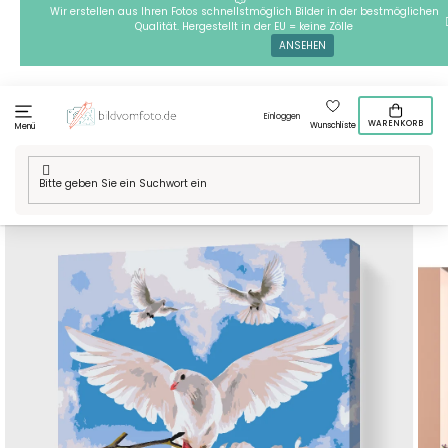
Zum
Wir erstellen aus Ihren Fotos schnellstmöglich Bilder in der bestmöglichen
Qualität. Hergestellt in der EU = keine Zölle
Inhalt
ANSEHEN
springen
Einloggen
WARENKORB
Wunschliste
Menü
Startseite
/
Technik
/
Malen nach Zahlen
/
Malen nach Zahlen -
Tauben in Paris