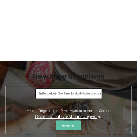
E
Newsletter abonnieren
Mit der Eingabe Ihrer E-Mail-Adresse stimmen Sie den
Datenschutzbestimmungen
zu.
SENDEN