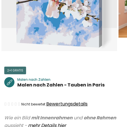
2+1 GRATIS
Malen nach Zahlen
Malen nach Zahlen - Tauben in Paris
Die
Bewertungsdetails
Nicht bewertet
durchschnittliche
Wie ein Bild
mit Innenrahmen
und
ohne Rahmen
Produktbewertung
aussieht -
mehr Details hier
ist