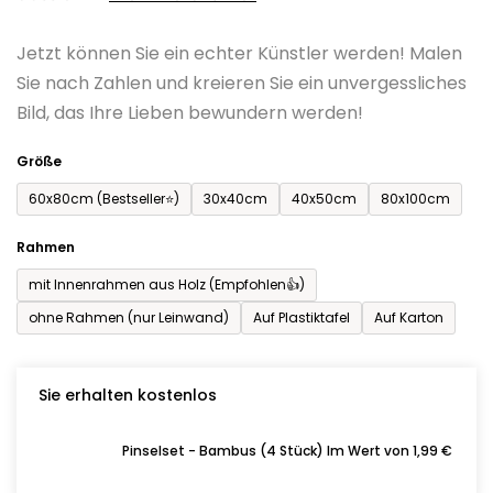
0,0
Jetzt können Sie ein echter Künstler werden! Malen
von
Sie nach Zahlen und kreieren Sie ein unvergessliches
5
Bild, das Ihre Lieben bewundern werden!
Sternen.
Größe
60x80cm (Bestseller⭐)
30x40cm
40x50cm
80x100cm
Rahmen
mit Innenrahmen aus Holz (Empfohlen👍)
ohne Rahmen (nur Leinwand)
Auf Plastiktafel
Auf Karton
Sie erhalten kostenlos
Pinselset - Bambus (4 Stück) Im Wert von 1,99 €