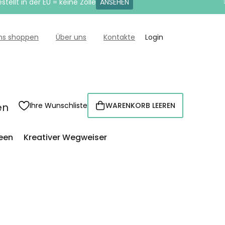
tellt in der EU = keine Zölle
ANSEHEN
uns shoppen
Über uns
Kontakte
Login
en
Ihre Wunschliste
WARENKORB LEEREN
WARENKORB
een
Kreativer Wegweiser