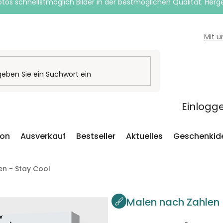
otos schnellstmöglich Bilder in der bestmöglichen Qualität. Herges
Mit 
Einlogg
ion
Ausverkauf
Bestseller
Aktuelles
Geschenkid
en - Stay Cool
Malen nach Zahlen