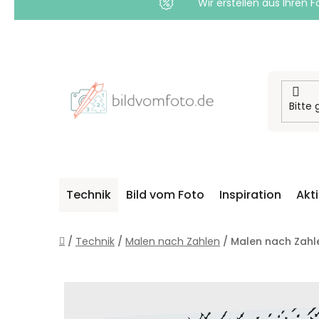
Wir erstellen aus Ihren F
Zum
Inhalt
springen
Technik
Bild vom Foto
Inspiration
Akt
Startseite
/
Technik
/
Malen nach Zahlen
/
Malen nach Zahl