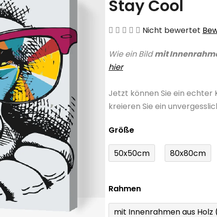
Stay Cool
Die
Nicht bewertet
Bew
durchschnittliche
Wie ein Bild
mit Innenrahm
Produktbewertung
hier
ist
0,0
Jetzt können Sie ein echter
von
kreieren Sie ein unvergessli
5
Sternen.
Größe
50x50cm
80x80cm
Rahmen
mit Innenrahmen aus Holz