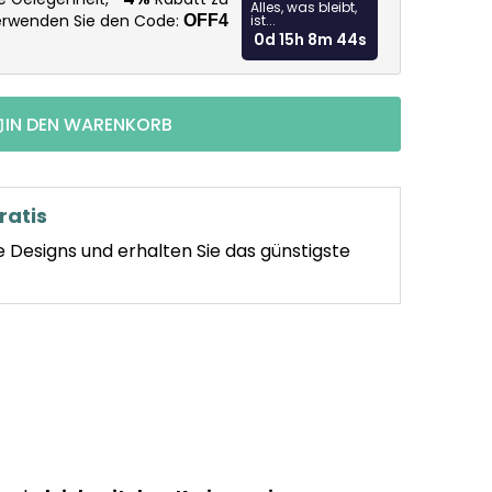
Alles, was bleibt,
Verwenden Sie den Code:
OFF4
ist...
0d 15h 8m 43s
IN DEN WARENKORB
ratis
e Designs und erhalten Sie das günstigste