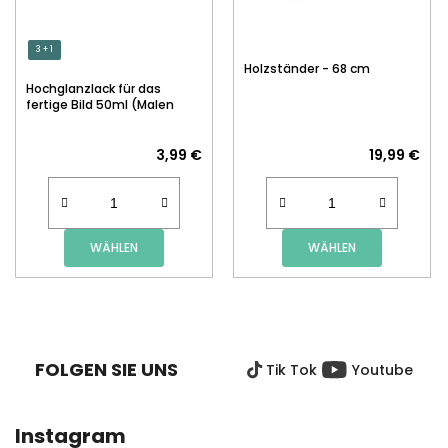
3 + 1
Holzständer - 68 cm
Hochglanzlack für das
fertige Bild 50ml (Malen
nach Zahlen)
3,99 €
19,99 €
WÄHLEN
WÄHLEN
F
U
SS
FOLGEN SIE UNS
Tik Tok
Youtube
Z
E
I
Instagram
L