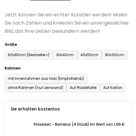
0,0
Jetzt können Sie ein echter Künstler werden! Malen
von
Sie nach Zahlen und kreieren Sie ein unvergessliches
5
Bild, das Ihre Lieben bewundern werden!
Sternen.
Größe
60x80cm (Bestseller⭐)
30x40cm
40x50cm
80x100cm
Rahmen
mit Innenrahmen aus Holz (Empfohlen👍)
ohne Rahmen (nur Leinwand)
Auf Plastiktafel
Auf Karton
Sie erhalten kostenlos
Pinselset - Bambus (4 Stück) Im Wert von 1,99 €