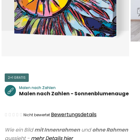
2+1 GRATIS
Malen nach Zahlen
Malen nach Zahlen - Sonnenblumenauge
Die
Bewertungsdetails
Nicht bewertet
durchschnittliche
Wie ein Bild
mit Innenrahmen
und
ohne Rahmen
Produktbewertung
aussieht -
mehr Details hier
ist