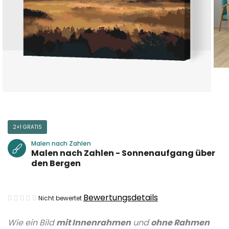
2+1 GRATIS
Malen nach Zahlen
Malen nach Zahlen - Sonnenaufgang über
den Bergen
Die
Bewertungsdetails
Nicht bewertet
durchschnittliche
Wie ein Bild
mit Innenrahmen
und
ohne Rahmen
Produktbewertung