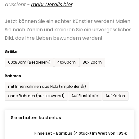
aussieht -
mehr Details hier
ist
0,0
Jetzt können Sie ein echter Künstler werden! Malen
von
Sie nach Zahlen und kreieren Sie ein unvergessliches
5
Bild, das Ihre Lieben bewundern werden!
Sternen.
Größe
60x80cm (Bestseller⭐)
40x60cm
80x120cm
Rahmen
mit Innenrahmen aus Holz (Empfohlen👍)
ohne Rahmen (nur Leinwand)
Auf Plastiktafel
Auf Karton
Sie erhalten kostenlos
Pinselset - Bambus (4 Stück) Im Wert von 1,99 €