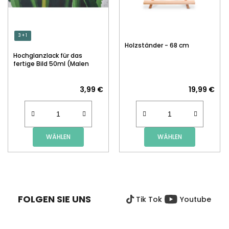
3 + 1
Holzständer - 68 cm
Hochglanzlack für das
fertige Bild 50ml (Malen
nach Zahlen)
3,99 €
19,99 €
WÄHLEN
WÄHLEN
F
U
SS
FOLGEN SIE UNS
Tik Tok
Youtube
Z
E
I