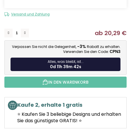
Versand und Zahlung
ab
20,29 €
Ve
-3%
Verpassen Sie nicht die Gelegenheit,
Rabatt zu erhalten.
Verwenden Sie den Code:
CPN3
Alles, was bleibt, ist...
0d 11h 39m 42s
IN DEN WARENKORB
Kaufe 2, erhalte 1 gratis
⭐ Kaufen Sie 3 beliebige Designs und erhalten
Sie das günstigste GRATIS! ⭐