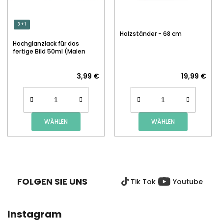
3 + 1
Holzständer - 68 cm
Hochglanzlack für das
fertige Bild 50ml (Malen
nach Zahlen)
3,99 €
19,99 €
WÄHLEN
WÄHLEN
F
U
SS
FOLGEN SIE UNS
Tik Tok
Youtube
Z
E
I
Instagram
L