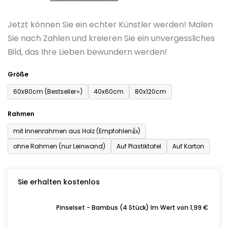
0,0
Jetzt können Sie ein echter Künstler werden! Malen
von
Sie nach Zahlen und kreieren Sie ein unvergessliches
5
Bild, das Ihre Lieben bewundern werden!
Sternen.
Größe
60x80cm (Bestseller⭐)
40x60cm
80x120cm
Rahmen
mit Innenrahmen aus Holz (Empfohlen👍)
ohne Rahmen (nur Leinwand)
Auf Plastiktafel
Auf Karton
Sie erhalten kostenlos
Pinselset - Bambus (4 Stück) Im Wert von 1,99 €