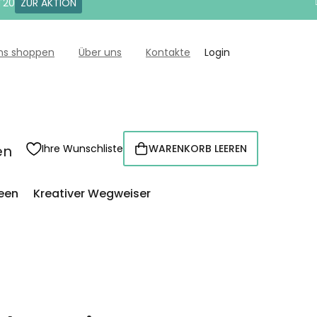
T20
ZUR AKTION
uns shoppen
Über uns
Kontakte
Login
en
Ihre Wunschliste
WARENKORB LEEREN
WARENKORB
een
Kreativer Wegweiser