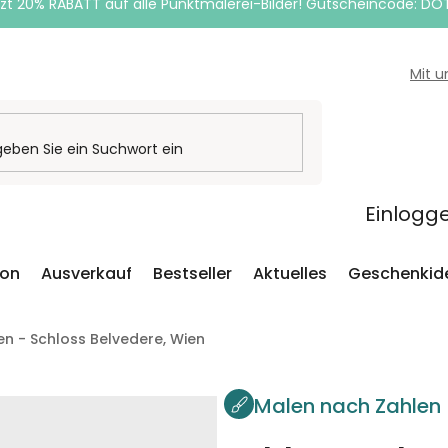
zt 20% RABATT auf alle Punktmalerei-Bilder! Gutscheincode: DO
Mit 
Einlogg
ion
Ausverkauf
Bestseller
Aktuelles
Geschenkid
n - Schloss Belvedere, Wien
Malen nach Zahlen