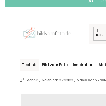
Jet
Zum
Inhalt
springen
Technik
Bild vom Foto
Inspiration
Akt
Startseite
/
Technik
/
Malen nach Zahlen
/
Malen nach Zahle