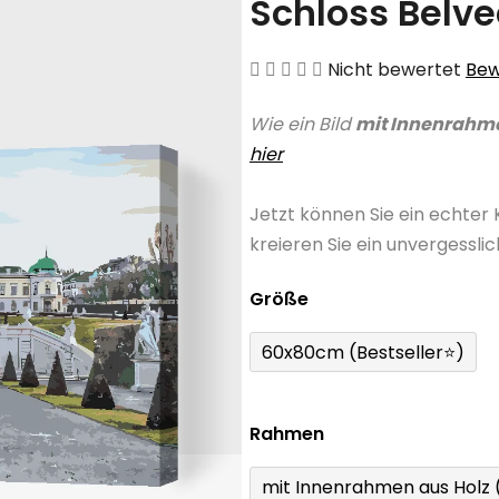
Schloss Belve
Die
Nicht bewertet
Bew
durchschnittliche
Wie ein Bild
mit Innenrahm
Produktbewertung
hier
ist
0,0
Jetzt können Sie ein echter
von
kreieren Sie ein unvergessli
5
Sternen.
Größe
60x80cm (Bestseller⭐)
Rahmen
mit Innenrahmen aus Holz