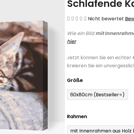
Schlafende K
Die
Nicht bewertet
Bew
durchschnittliche
Wie ein Bild
mit Innenrahm
Produktbewertung
hier
ist
0,0
Jetzt können Sie ein echter
von
kreieren Sie ein unvergessli
5
Sternen.
Größe
60x80cm (Bestseller⭐)
Rahmen
mit Innenrahmen aus Holz