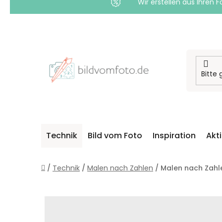
Wir erstellen aus Ihren F
Zum
Inhalt
springen
Technik
Bild vom Foto
Inspiration
Akt
Startseite
/
Technik
/
Malen nach Zahlen
/
Malen nach Zahl