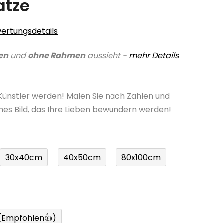
atze
ertungsdetails
en
und
ohne Rahmen
aussieht -
mehr Details
 Künstler werden! Malen Sie nach Zahlen und
ches Bild, das Ihre Lieben bewundern werden!
30x40cm
40x50cm
80x100cm
 (Empfohlen👍)