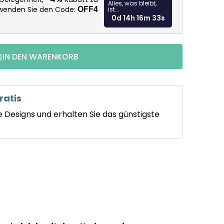
Alles, was bleibt,
rwenden Sie den Code:
OFF4
ist...
0d 14h 16m 32s
IN DEN WARENKORB
ratis
e Designs und erhalten Sie das günstigste