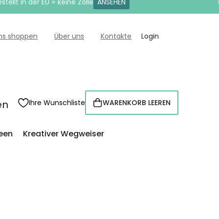
tellt in der EU = keine Zölle
ANSEHEN
uns shoppen
Über uns
Kontakte
Login
en
Ihre Wunschliste
WARENKORB LEEREN
WARENKORB
een
Kreativer Wegweiser