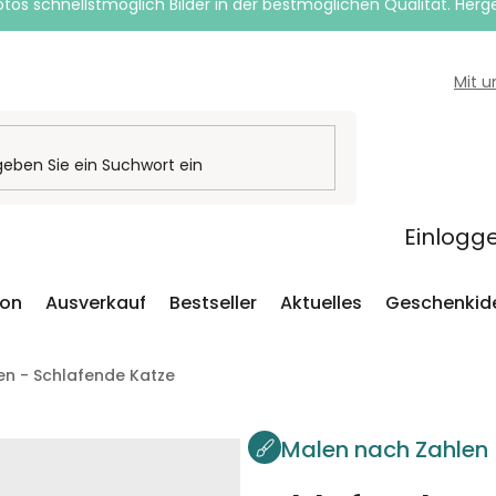
otos schnellstmöglich Bilder in der bestmöglichen Qualität. Herges
Mit 
Einlogg
ion
Ausverkauf
Bestseller
Aktuelles
Geschenkid
en - Schlafende Katze
Malen nach Zahlen