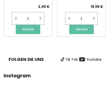
2,49 €
19,99 €
WÄHLEN
WÄHLEN
F
U
SS
FOLGEN SIE UNS
Tik Tok
Youtube
Z
E
I
Instagram
L
E