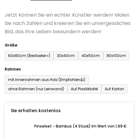
0,0
Jetzt können Sie ein echter Künstler werden! Malen
von
Sie nach Zahlen und kreieren Sie ein unvergessliches
5
Bild, das Ihre Lieben bewundern werden!
Sternen.
Größe
60x80cm (Bestseller⭐)
30x40cm
40x50cm
80x100cm
Rahmen
mit Innenrahmen aus Holz (Empfohlen👍)
ohne Rahmen (nur Leinwand)
Auf Plastiktafel
Auf Karton
Sie erhalten kostenlos
Pinselset - Bambus (4 Stück) Im Wert von 1,99 €