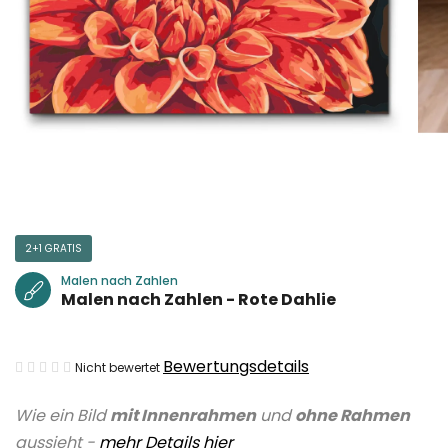
2+1 GRATIS
Malen nach Zahlen
Malen nach Zahlen - Rote Dahlie
Die
Bewertungsdetails
Nicht bewertet
durchschnittliche
Wie ein Bild
mit Innenrahmen
und
ohne Rahmen
Produktbewertung
aussieht -
mehr Details hier
ist