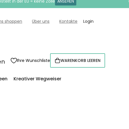
tellt in der EU = keine Zölle
ANSEHEN
uns shoppen
Über uns
Kontakte
Login
en
Ihre Wunschliste
WARENKORB LEEREN
WARENKORB
een
Kreativer Wegweiser