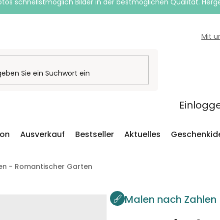
otos schnellstmöglich Bilder in der bestmöglichen Qualität. Herges
Mit 
Einlogg
ion
Ausverkauf
Bestseller
Aktuelles
Geschenkid
en - Romantischer Garten
Malen nach Zahlen