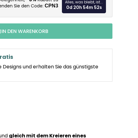
Alles, was bleibt, ist...
wenden Sie den Code:
CPN3
0d 20h 54m 51s
IN DEN WARENKORB
ratis
e Designs und erhalten Sie das günstigste
 und
gleich mit dem Kreieren eines