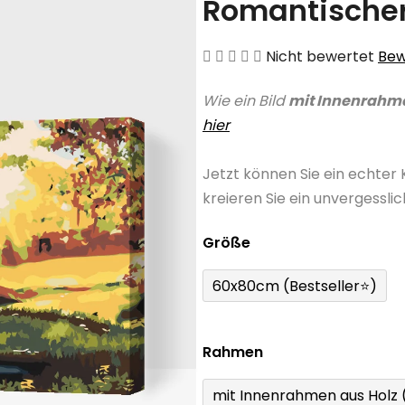
Romantischer
Die
Nicht bewertet
Bew
durchschnittliche
Wie ein Bild
mit Innenrahm
Produktbewertung
hier
ist
0,0
Jetzt können Sie ein echter
von
kreieren Sie ein unvergessli
5
Sternen.
Größe
60x80cm (Bestseller⭐)
Rahmen
mit Innenrahmen aus Holz