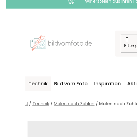
Wir erstellen aus Ihren F
Zum
Inhalt
springen
Technik
Bild vom Foto
Inspiration
Akt
Startseite
/
Technik
/
Malen nach Zahlen
/
Malen nach Zahl