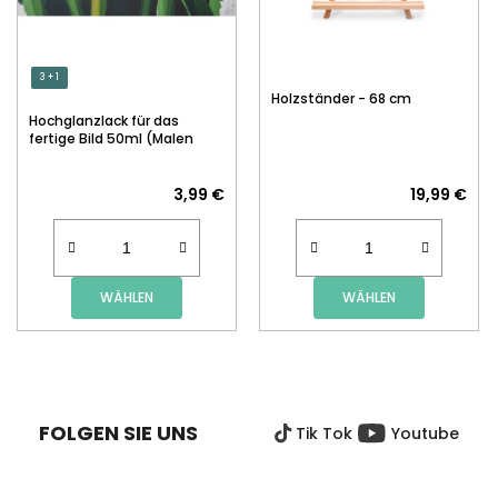
3 + 1
Holzständer - 68 cm
Hochglanzlack für das
fertige Bild 50ml (Malen
nach Zahlen)
3,99 €
19,99 €
WÄHLEN
WÄHLEN
F
U
SS
FOLGEN SIE UNS
Tik Tok
Youtube
Z
E
I