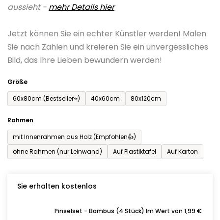
aussieht -
mehr Details hier
ist
0,0
Jetzt können Sie ein echter Künstler werden! Malen
von
Sie nach Zahlen und kreieren Sie ein unvergessliches
5
Bild, das Ihre Lieben bewundern werden!
Sternen.
Größe
60x80cm (Bestseller⭐)
40x60cm
80x120cm
Rahmen
mit Innenrahmen aus Holz (Empfohlen👍)
ohne Rahmen (nur Leinwand)
Auf Plastiktafel
Auf Karton
Sie erhalten kostenlos
Pinselset - Bambus (4 Stück) Im Wert von 1,99 €