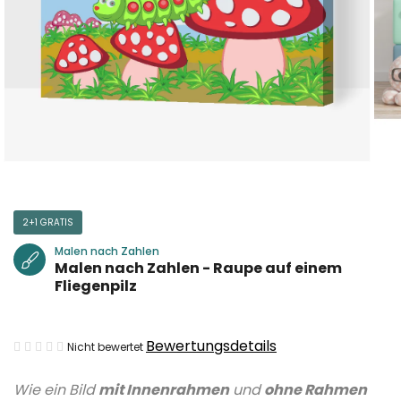
2+1 GRATIS
Malen nach Zahlen
Malen nach Zahlen - Raupe auf einem
Fliegenpilz
Die
Bewertungsdetails
Nicht bewertet
durchschnittliche
Wie ein Bild
mit Innenrahmen
und
ohne Rahmen
Produktbewertung