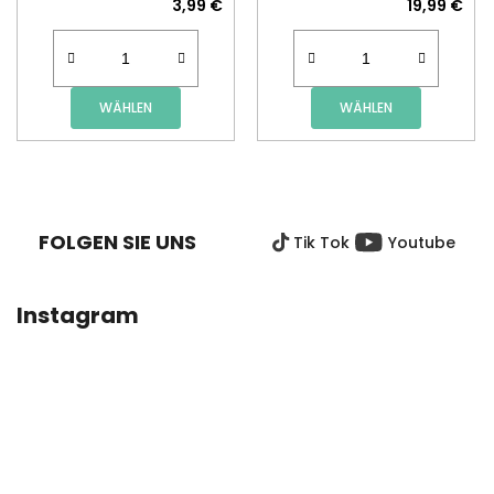
3,99 €
19,99 €
WÄHLEN
WÄHLEN
F
U
SS
FOLGEN SIE UNS
Tik Tok
Youtube
Z
E
I
Instagram
L
E