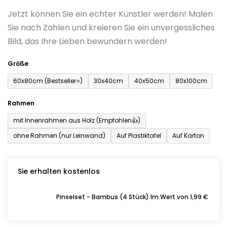
0,0
Jetzt können Sie ein echter Künstler werden! Malen
von
Sie nach Zahlen und kreieren Sie ein unvergessliches
5
Bild, das Ihre Lieben bewundern werden!
Sternen.
Größe
60x80cm (Bestseller⭐)
30x40cm
40x50cm
80x100cm
Rahmen
mit Innenrahmen aus Holz (Empfohlen👍)
ohne Rahmen (nur Leinwand)
Auf Plastiktafel
Auf Karton
Sie erhalten kostenlos
Pinselset - Bambus (4 Stück) Im Wert von 1,99 €