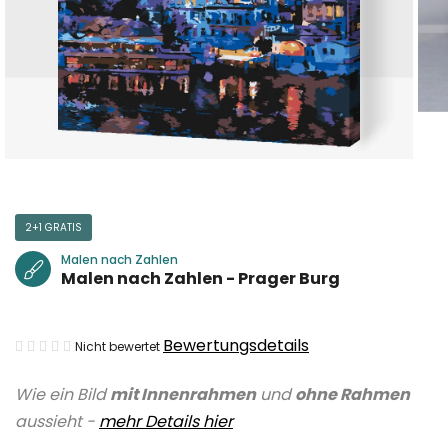
2+1 GRATIS
Malen nach Zahlen
Malen nach Zahlen - Prager Burg
Die
Bewertungsdetails
Nicht bewertet
durchschnittliche
Wie ein Bild
mit Innenrahmen
und
ohne Rahmen
Produktbewertung
aussieht -
mehr Details hier
ist