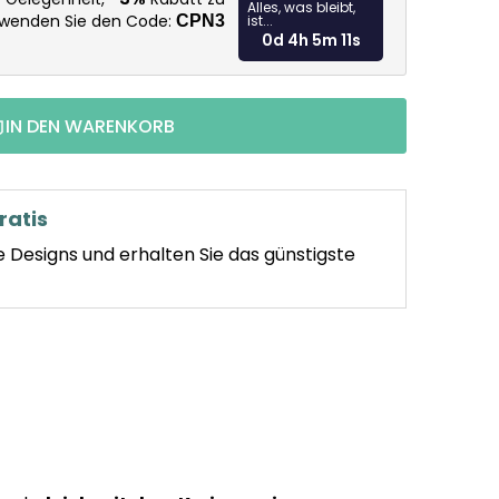
Alles, was bleibt,
rwenden Sie den Code:
CPN3
ist...
0d 4h 5m 10s
IN DEN WARENKORB
ratis
e Designs und erhalten Sie das günstigste