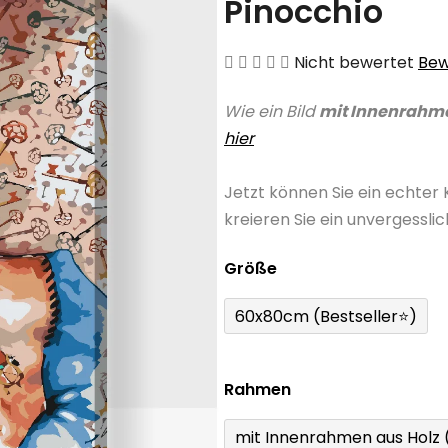
Pinocchio
Die
Nicht bewertet
Bew
durchschnittliche
Wie ein Bild
mit Innenrahm
Produktbewertung
hier
ist
0,0
Jetzt können Sie ein echter
von
kreieren Sie ein unvergessli
5
Sternen.
Größe
60x80cm (Bestseller⭐)
Rahmen
mit Innenrahmen aus Holz