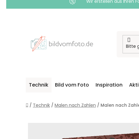
Wir erstellen aus Ihren F
Zum
Inhalt
springen
Technik
Bild vom Foto
Inspiration
Akt
Startseite
/
Technik
/
Malen nach Zahlen
/
Malen nach Zahle