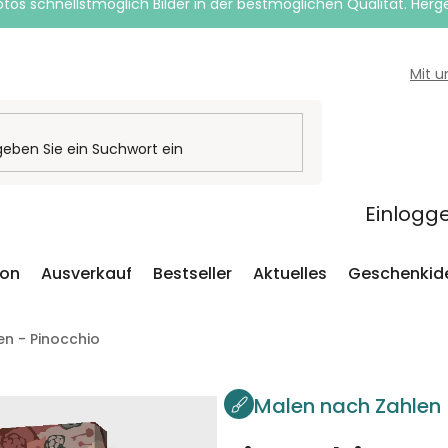
otos schnellstmöglich Bilder in der bestmöglichen Qualität. Herges
Mit 
Einlogg
ion
Ausverkauf
Bestseller
Aktuelles
Geschenkid
n - Pinocchio
Malen nach Zahlen