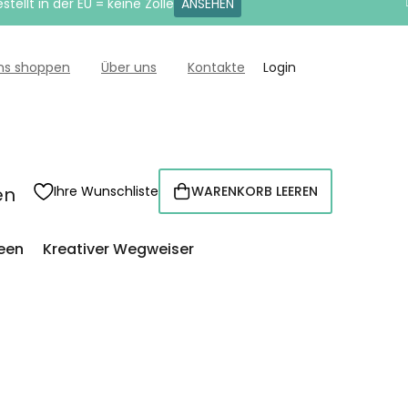
tellt in der EU = keine Zölle
ANSEHEN
uns shoppen
Über uns
Kontakte
Login
en
Ihre Wunschliste
WARENKORB LEEREN
WARENKORB
een
Kreativer Wegweiser