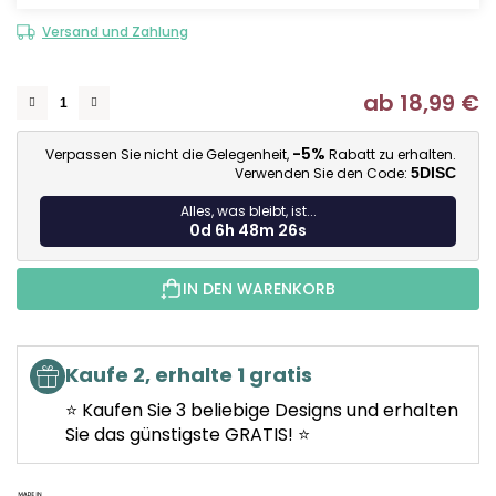
Versand und Zahlung
ab
18,99 €
Ve
-5%
Verpassen Sie nicht die Gelegenheit,
Rabatt zu erhalten.
Verwenden Sie den Code:
5DISC
Alles, was bleibt, ist...
0d 6h 48m 26s
IN DEN WARENKORB
Kaufe 2, erhalte 1 gratis
⭐ Kaufen Sie 3 beliebige Designs und erhalten
Sie das günstigste GRATIS! ⭐