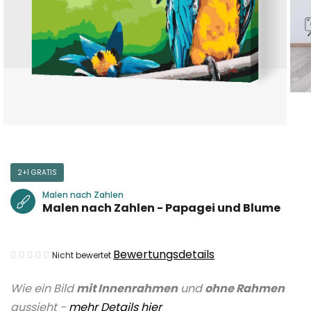
2+1 GRATIS
Malen nach Zahlen
Malen nach Zahlen - Papagei und Blume
Die
Bewertungsdetails
Nicht bewertet
durchschnittliche
Wie ein Bild
mit Innenrahmen
und
ohne Rahmen
Produktbewertung
aussieht -
mehr Details hier
ist