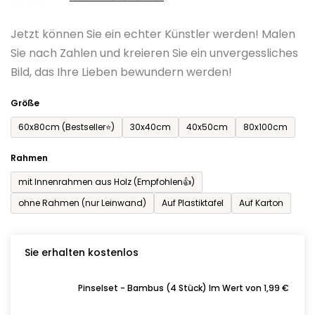
0,0
Jetzt können Sie ein echter Künstler werden! Malen
von
Sie nach Zahlen und kreieren Sie ein unvergessliches
5
Bild, das Ihre Lieben bewundern werden!
Sternen.
Größe
60x80cm (Bestseller⭐)
30x40cm
40x50cm
80x100cm
Rahmen
mit Innenrahmen aus Holz (Empfohlen👍)
ohne Rahmen (nur Leinwand)
Auf Plastiktafel
Auf Karton
Sie erhalten kostenlos
Pinselset - Bambus (4 Stück) Im Wert von 1,99 €