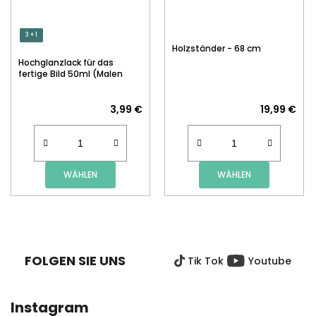
3 + 1
Holzständer - 68 cm
Hochglanzlack für das
fertige Bild 50ml (Malen
nach Zahlen)
3,99 €
19,99 €
WÄHLEN
WÄHLEN
F
U
SS
FOLGEN SIE UNS
Tik Tok
Youtube
Z
E
I
Instagram
L