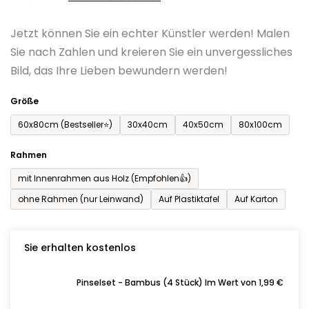
0,0
Jetzt können Sie ein echter Künstler werden! Malen
von
Sie nach Zahlen und kreieren Sie ein unvergessliches
5
Bild, das Ihre Lieben bewundern werden!
Sternen.
Größe
60x80cm (Bestseller⭐)
30x40cm
40x50cm
80x100cm
Rahmen
mit Innenrahmen aus Holz (Empfohlen👍)
ohne Rahmen (nur Leinwand)
Auf Plastiktafel
Auf Karton
Sie erhalten kostenlos
Pinselset - Bambus (4 Stück) Im Wert von 1,99 €