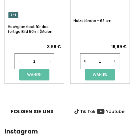
3 + 1
Holzständer - 68 cm
Hochglanzlack für das
fertige Bild 50ml (Malen
nach Zahlen)
3,99 €
19,99 €
WÄHLEN
WÄHLEN
F
U
SS
FOLGEN SIE UNS
Tik Tok
Youtube
Z
E
I
Instagram
L