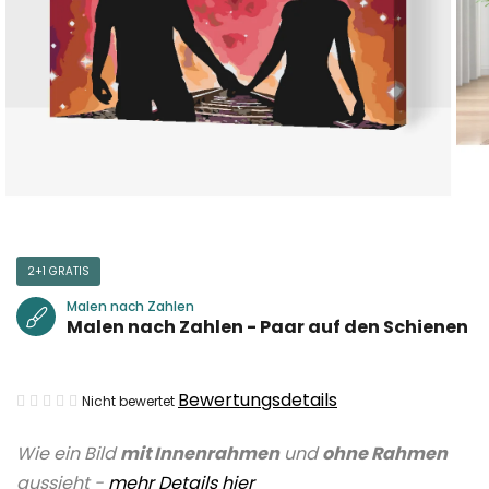
2+1 GRATIS
Malen nach Zahlen
Malen nach Zahlen - Paar auf den Schienen
Die
Bewertungsdetails
Nicht bewertet
durchschnittliche
Wie ein Bild
mit Innenrahmen
und
ohne Rahmen
Produktbewertung
aussieht -
mehr Details hier
ist