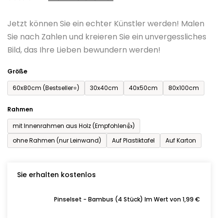
0,0
Jetzt können Sie ein echter Künstler werden! Malen
von
Sie nach Zahlen und kreieren Sie ein unvergessliches
5
Bild, das Ihre Lieben bewundern werden!
Sternen.
Größe
60x80cm (Bestseller⭐)
30x40cm
40x50cm
80x100cm
Rahmen
mit Innenrahmen aus Holz (Empfohlen👍)
ohne Rahmen (nur Leinwand)
Auf Plastiktafel
Auf Karton
Sie erhalten kostenlos
Pinselset - Bambus (4 Stück) Im Wert von 1,99 €