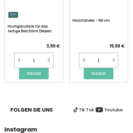
3 + 1
Holzständer - 68 cm
Hochglanzlack für das
fertige Bild 50ml (Malen
nach Zahlen)
3,99 €
19,99 €
WÄHLEN
WÄHLEN
F
U
SS
FOLGEN SIE UNS
Tik Tok
Youtube
Z
E
I
Instagram
L