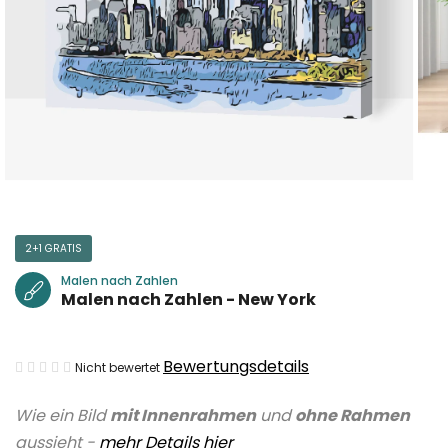
2+1 GRATIS
Malen nach Zahlen
Malen nach Zahlen - New York
Die
Bewertungsdetails
Nicht bewertet
durchschnittliche
Wie ein Bild
mit Innenrahmen
und
ohne Rahmen
Produktbewertung
aussieht -
mehr Details hier
ist