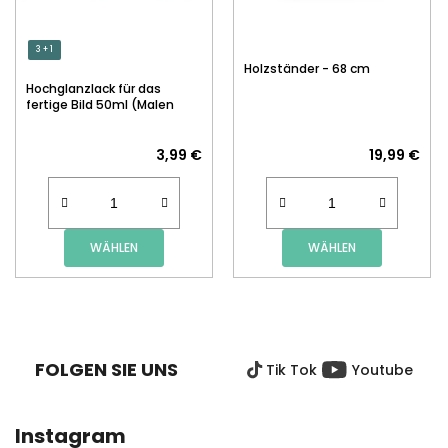
3 + 1
Holzständer - 68 cm
Hochglanzlack für das
fertige Bild 50ml (Malen
nach Zahlen)
3,99 €
19,99 €
WÄHLEN
WÄHLEN
F
U
SS
FOLGEN SIE UNS
Tik Tok
Youtube
Z
E
I
Instagram
L