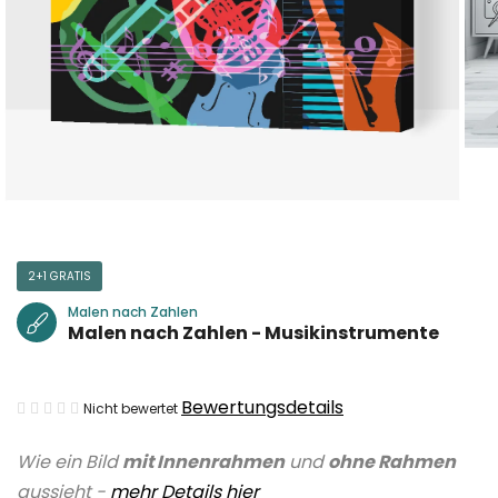
2+1 GRATIS
Malen nach Zahlen
Malen nach Zahlen - Musikinstrumente
Die
Bewertungsdetails
Nicht bewertet
durchschnittliche
Wie ein Bild
mit Innenrahmen
und
ohne Rahmen
Produktbewertung
aussieht -
mehr Details hier
ist