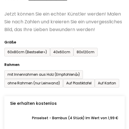
0,0
Jetzt können Sie ein echter Künstler werden! Malen
von
Sie nach Zahlen und kreieren Sie ein unvergessliches
5
Bild, das Ihre Lieben bewundern werden!
Sternen.
Größe
60x80cm (Bestseller⭐)
40x60cm
80x120cm
Rahmen
mit Innenrahmen aus Holz (Empfohlen👍)
ohne Rahmen (nur Leinwand)
Auf Plastiktafel
Auf Karton
Sie erhalten kostenlos
Pinselset - Bambus (4 Stück) Im Wert von 1,99 €