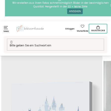
Zum
Wir erstellen aus Ihren Fotos schnellstmöglich Bilder in der bestmöglichen
Qualität. Hergestellt in der EU = keine Zölle
Inhalt
ANSEHEN
springen
Einloggen
WARENKORB
Wunschliste
Menü
Startseite
/
Technik
/
Malen nach Zahlen - Morgen Prag