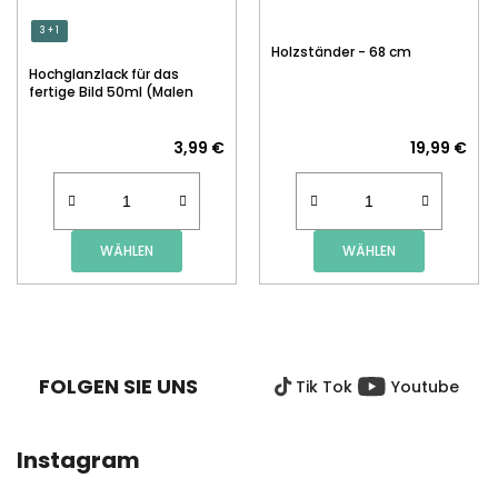
3 + 1
Holzständer - 68 cm
Hochglanzlack für das
fertige Bild 50ml (Malen
nach Zahlen)
3,99 €
19,99 €
WÄHLEN
WÄHLEN
F
U
SS
FOLGEN SIE UNS
Tik Tok
Youtube
Z
E
I
Instagram
L