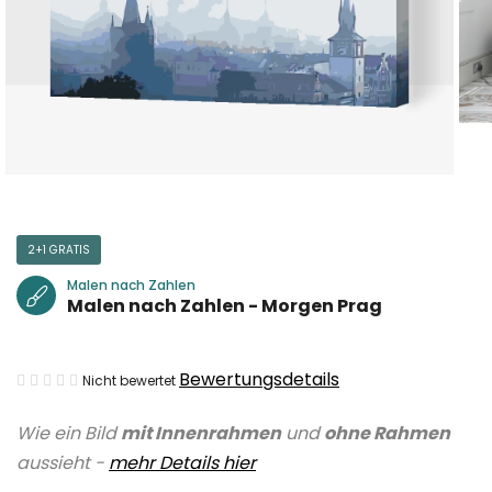
2+1 GRATIS
Malen nach Zahlen
Malen nach Zahlen - Morgen Prag
Die
Bewertungsdetails
Nicht bewertet
durchschnittliche
Wie ein Bild
mit Innenrahmen
und
ohne Rahmen
Produktbewertung
aussieht -
mehr Details hier
ist