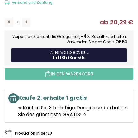
Versand und Zahlung
ab
20,29 €
Ve
-4%
Verpassen Sie nicht die Gelegenheit,
Rabatt zu erhalten.
Verwenden Sie den Code:
OFF4
Alles, was bleibt, ist...
0d 18h 18m 50s
IN DEN WARENKORB
Kaufe 2, erhalte 1 gratis
⭐ Kaufen Sie 3 beliebige Designs und erhalten
Sie das günstigste GRATIS! ⭐
Produktion in der EU