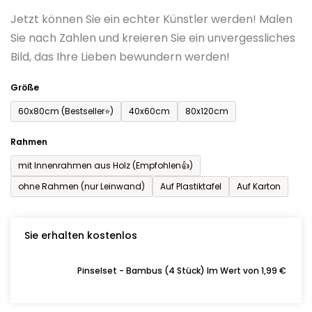
0,0
Jetzt können Sie ein echter Künstler werden! Malen
von
Sie nach Zahlen und kreieren Sie ein unvergessliches
5
Bild, das Ihre Lieben bewundern werden!
Sternen.
Größe
60x80cm (Bestseller⭐)
40x60cm
80x120cm
Rahmen
mit Innenrahmen aus Holz (Empfohlen👍)
ohne Rahmen (nur Leinwand)
Auf Plastiktafel
Auf Karton
Sie erhalten kostenlos
Pinselset - Bambus (4 Stück) Im Wert von 1,99 €