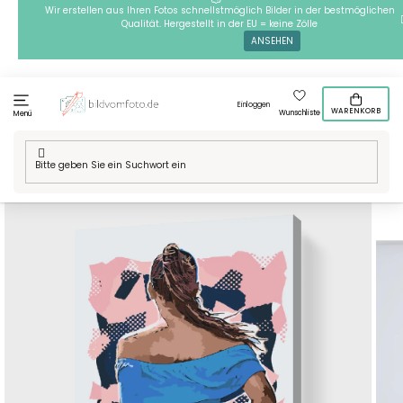
Zum
Wir erstellen aus Ihren Fotos schnellstmöglich Bilder in der bestmöglichen
Qualität. Hergestellt in der EU = keine Zölle
Inhalt
ANSEHEN
springen
Einloggen
WARENKORB
Wunschliste
Menü
Startseite
/
Technik
/
Malen nach Zahlen
/
Malen nach Zahlen -
Minikleid