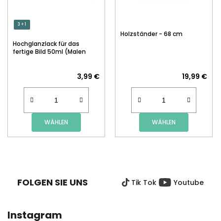
3 + 1
Holzständer - 68 cm
Hochglanzlack für das
fertige Bild 50ml (Malen
nach Zahlen)
3,99 €
19,99 €
WÄHLEN
WÄHLEN
F
U
SS
FOLGEN SIE UNS
Tik Tok
Youtube
Z
E
I
Instagram
L