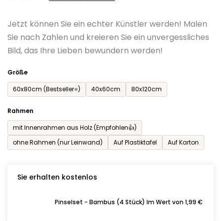
0,0
Jetzt können Sie ein echter Künstler werden! Malen
von
Sie nach Zahlen und kreieren Sie ein unvergessliches
5
Bild, das Ihre Lieben bewundern werden!
Sternen.
Größe
60x80cm (Bestseller⭐)
40x60cm
80x120cm
Rahmen
mit Innenrahmen aus Holz (Empfohlen👍)
ohne Rahmen (nur Leinwand)
Auf Plastiktafel
Auf Karton
Sie erhalten kostenlos
Pinselset - Bambus (4 Stück) Im Wert von 1,99 €