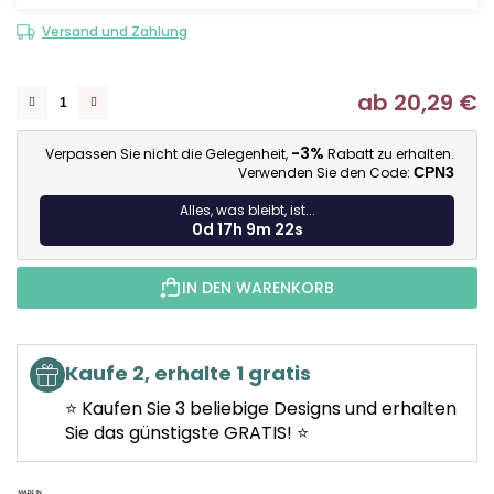
Versand und Zahlung
ab
20,29 €
Ve
-3%
Verpassen Sie nicht die Gelegenheit,
Rabatt zu erhalten.
Verwenden Sie den Code:
CPN3
Alles, was bleibt, ist...
0d 17h 9m 21s
IN DEN WARENKORB
Kaufe 2, erhalte 1 gratis
⭐ Kaufen Sie 3 beliebige Designs und erhalten
Sie das günstigste GRATIS! ⭐