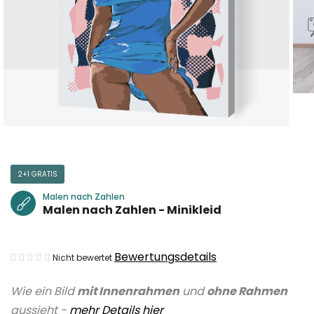
2+1 GRATIS
Malen nach Zahlen
Malen nach Zahlen - Minikleid
Die
Bewertungsdetails
Nicht bewertet
durchschnittliche
Wie ein Bild
mit Innenrahmen
und
ohne Rahmen
Produktbewertung
aussieht -
mehr Details hier
ist