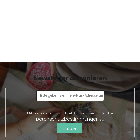
E
Newsletter abonnieren
Mit der Eingabe Ihrer E-Mail-Adresse stimmen Sie den
Datenschutzbestimmungen
zu.
SENDEN