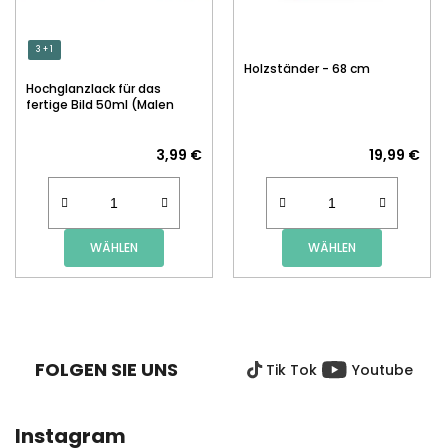
3 + 1
Holzständer - 68 cm
Hochglanzlack für das
fertige Bild 50ml (Malen
nach Zahlen)
3,99 €
19,99 €
WÄHLEN
WÄHLEN
F
U
SS
FOLGEN SIE UNS
Tik Tok
Youtube
Z
E
I
Instagram
L