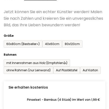
0,0
Jetzt können Sie ein echter Künstler werden! Malen
von
Sie nach Zahlen und kreieren Sie ein unvergessliches
5
Bild, das Ihre Lieben bewundern werden!
Sternen.
Größe
60x80cm (Bestseller⭐)
40x60cm
80x120cm
Rahmen
mit Innenrahmen aus Holz (Empfohlen👍)
ohne Rahmen (nur Leinwand)
Auf Plastiktafel
Auf Karton
Sie erhalten kostenlos
Pinselset - Bambus (4 Stück) Im Wert von 1,99 €