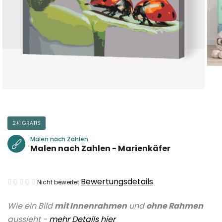
2+1 GRATIS
Malen nach Zahlen
Malen nach Zahlen - Marienkäfer
Die
Bewertungsdetails
Nicht bewertet
durchschnittliche
Wie ein Bild
mit Innenrahmen
und
ohne Rahmen
Produktbewertung
aussieht -
mehr Details hier
ist