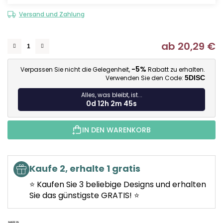
Versand und Zahlung
ab
20,29 €
Ve
-5%
Verpassen Sie nicht die Gelegenheit,
Rabatt zu erhalten.
Verwenden Sie den Code:
5DISC
Alles, was bleibt, ist...
0d 12h 2m 44s
IN DEN WARENKORB
Kaufe 2, erhalte 1 gratis
⭐ Kaufen Sie 3 beliebige Designs und erhalten
Sie das günstigste GRATIS! ⭐