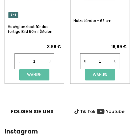
3 + 1
Holzständer - 68 cm
Hochglanzlack für das
fertige Bild 50ml (Malen
nach Zahlen)
3,99 €
19,99 €
WÄHLEN
WÄHLEN
F
U
SS
FOLGEN SIE UNS
Tik Tok
Youtube
Z
E
I
Instagram
L