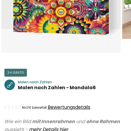
2+1 GRATIS
Malen nach Zahlen
Malen nach Zahlen - Mandala6
Die
Bewertungsdetails
Nicht bewertet
durchschnittliche
Wie ein Bild
mit Innenrahmen
und
ohne Rahmen
Produktbewertung
aussieht -
mehr Details hier
ist