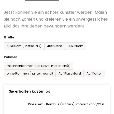
0,0
Jetzt können Sie ein echter Künstler werden! Malen
von
Sie nach Zahlen und kreieren Sie ein unvergessliches
5
Bild, das Ihre Lieben bewundern werden!
Sternen.
Größe
60x80cm (Bestseller⭐)
40x60cm
80x120cm
Rahmen
mit Innenrahmen aus Holz (Empfohlen👍)
ohne Rahmen (nur Leinwand)
Auf Plastiktafel
Auf Karton
Sie erhalten kostenlos
Pinselset - Bambus (4 Stück) Im Wert von 1,99 €