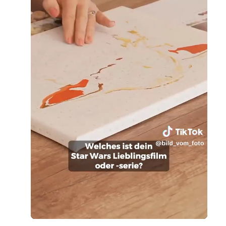
Loaded
:
Unmute
93.63%