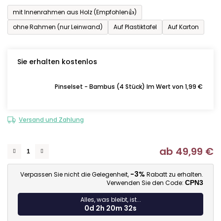
mit Innenrahmen aus Holz (Empfohlen👍)
ohne Rahmen (nur Leinwand)
Auf Plastiktafel
Auf Karton
Sie erhalten kostenlos
Pinselset - Bambus (4 Stück) Im Wert von 1,99 €
Versand und Zahlung
ab
49,99 €
Ve
-3%
Verpassen Sie nicht die Gelegenheit,
Rabatt zu erhalten.
Verwenden Sie den Code:
CPN3
Alles, was bleibt, ist...
0d 2h 20m 31s