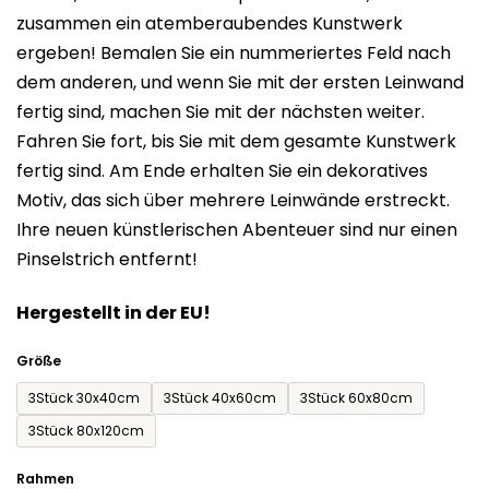
zusammen ein atemberaubendes Kunstwerk
0,0
ergeben! Bemalen Sie ein nummeriertes Feld nach
von
dem anderen, und wenn Sie mit der ersten Leinwand
5
fertig sind, machen Sie mit der nächsten weiter.
Sternen.
Fahren Sie fort, bis Sie mit dem gesamte Kunstwerk
fertig sind. Am Ende erhalten Sie ein dekoratives
Motiv, das sich über mehrere Leinwände erstreckt.
Ihre neuen künstlerischen Abenteuer sind nur einen
Pinselstrich entfernt!
Hergestellt in der EU!
Größe
3Stück 30x40cm
3Stück 40x60cm
3Stück 60x80cm
3Stück 80x120cm
Rahmen