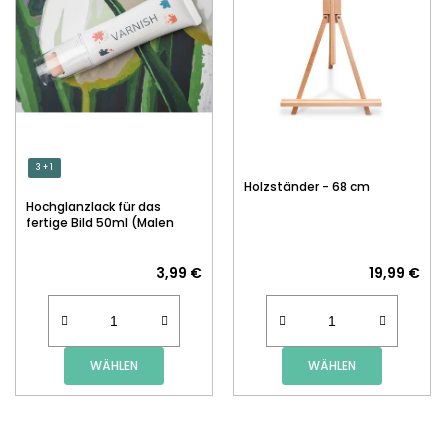
3 + 1
Holzständer - 68 cm
Hochglanzlack für das
fertige Bild 50ml (Malen
nach Zahlen)
3,99 €
19,99 €
WÄHLEN
WÄHLEN
F
U