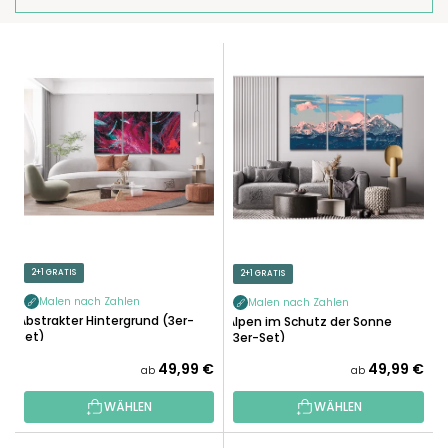
O
D
L
U
I
K
S
T
T
S
E
O
D
R
E
T
R
I
P
E
R
2+1 GRATIS
2+1 GRATIS
R
O
U
Malen nach Zahlen
Malen nach Zahlen
D
Abstrakter Hintergrund (3er-
Alpen im Schutz der Sonne
N
Set)
U
(3er-Set)
G
K
49,99 €
49,99 €
ab
ab
T
WÄHLEN
WÄHLEN
E