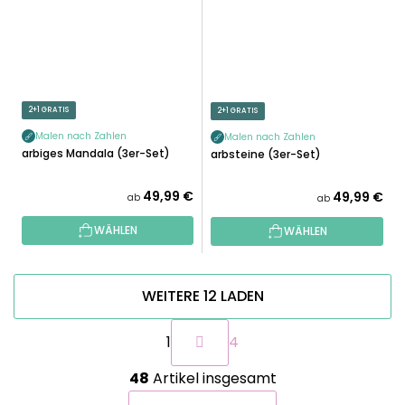
2+1 GRATIS
2+1 GRATIS
Malen nach Zahlen
Malen nach Zahlen
Farbiges Mandala (3er-Set)
Farbsteine ​​(3er-Set)
49,99 €
49,99 €
ab
ab
WÄHLEN
WÄHLEN
WEITERE 12 LADEN
P
1
4
a
g
S
i
48
Artikel insgesamt
t
n
e