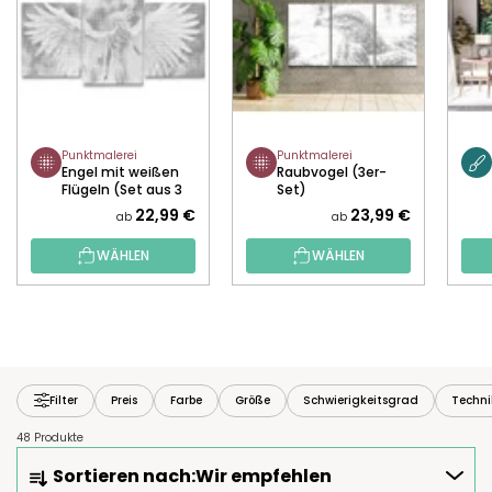
Punktmalerei
Punktmalerei
Engel mit weißen
Raubvogel (3er-
Flügeln (Set aus 3
Set)
Leinwänden)
22,99 €
23,99 €
ab
ab
WÄHLEN
WÄHLEN
Filter
Preis
Farbe
Größe
Schwierigkeitsgrad
Techni
48 Produkte
P
Sortieren nach:
Wir empfehlen
R