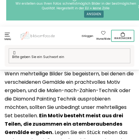
Zum
Wir erstellen aus Ihren Fotos schnellstmöglich Bilder in der bestmöglichen
Qualität. Hergestellt in der EU = keine Zölle
Inhalt
ANSEHEN
springen
Einloggen
WARENKORB
Wunschliste
Menü
Startseite
/
Mehrteilige Motive
Wenn mehrteilige Bilder Sie begeistern, bei denen die
verscheidenen Gemälde ein prachtvolles Motiv
ergeben, und die Malen-nach-Zahlen-Technik oder
die Diamond Painting Technik ausprobieren
möchten, sollten Sie unbedingt unser mehrteiliges
Set bestellen.
Ein Motiv besteht meist aus drei
Teilen, die zusammen ein atemberaubendes
Gemälde ergeben.
Legen Sie ein Stück neben das