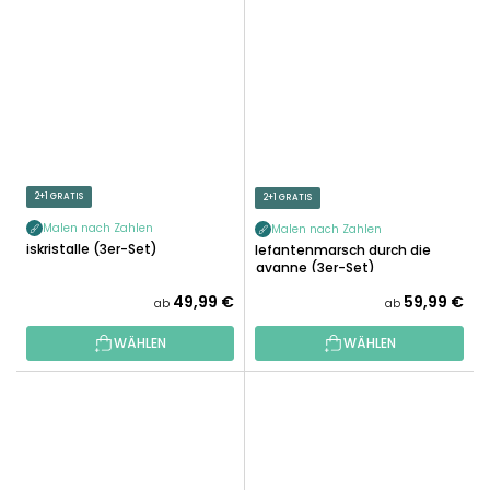
2+1 GRATIS
2+1 GRATIS
Malen nach Zahlen
Malen nach Zahlen
Eiskristalle (3er-Set)
Elefantenmarsch durch die
Savanne (3er-Set)
49,99 €
59,99 €
ab
ab
WÄHLEN
WÄHLEN