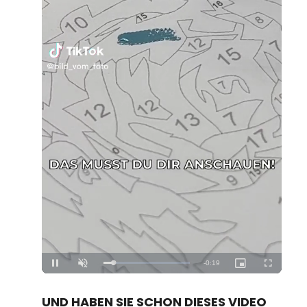
Loaded
:
Unmute
100.00%
UND HABEN SIE SCHON DIESES VIDEO