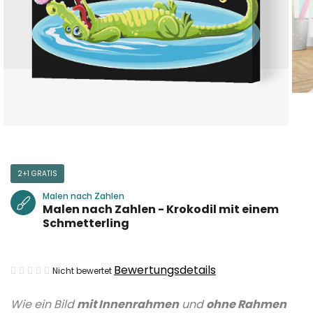
2+1 GRATIS
Malen nach Zahlen
Malen nach Zahlen - Krokodil mit einem
Schmetterling
Die
Bewertungsdetails
Nicht bewertet
durchschnittliche
Wie ein Bild
mit Innenrahmen
und
ohne Rahmen
Produktbewertung