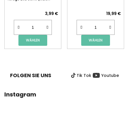
nach Zahlen)
3,99 €
19,99 €
WÄHLEN
WÄHLEN
F
U
SS
FOLGEN SIE UNS
Tik Tok
Youtube
Z
E
I
Instagram
L
E