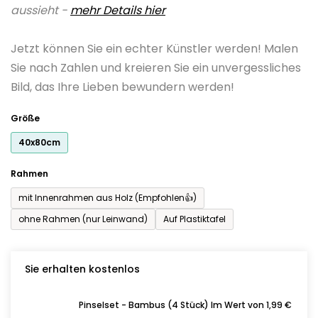
aussieht -
mehr Details hier
ist
0,0
Jetzt können Sie ein echter Künstler werden! Malen
von
Sie nach Zahlen und kreieren Sie ein unvergessliches
5
Bild, das Ihre Lieben bewundern werden!
Sternen.
Größe
40x80cm
Rahmen
mit Innenrahmen aus Holz (Empfohlen👍)
ohne Rahmen (nur Leinwand)
Auf Plastiktafel
Sie erhalten kostenlos
Pinselset - Bambus (4 Stück) Im Wert von 1,99 €