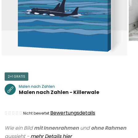
2+1 GRATIS
Malen nach Zahlen
Malen nach Zahlen - Killerwale
Die
Bewertungsdetails
Nicht bewertet
durchschnittliche
Wie ein Bild
mit Innenrahmen
und
ohne Rahmen
Produktbewertung
aussieht -
mehr Details hier
ist