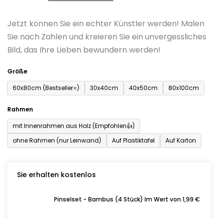
0,0
Jetzt können Sie ein echter Künstler werden! Malen
von
Sie nach Zahlen und kreieren Sie ein unvergessliches
5
Bild, das Ihre Lieben bewundern werden!
Sternen.
Größe
60x80cm (Bestseller⭐)
30x40cm
40x50cm
80x100cm
Rahmen
mit Innenrahmen aus Holz (Empfohlen👍)
ohne Rahmen (nur Leinwand)
Auf Plastiktafel
Auf Karton
Sie erhalten kostenlos
Pinselset - Bambus (4 Stück) Im Wert von 1,99 €