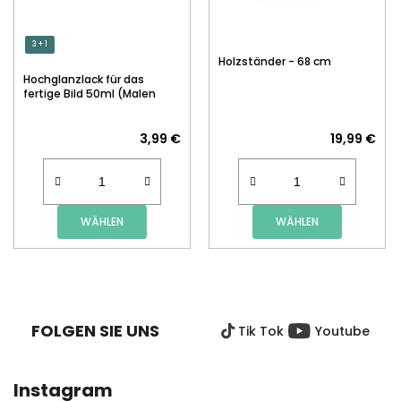
3 + 1
Holzständer - 68 cm
Hochglanzlack für das
fertige Bild 50ml (Malen
nach Zahlen)
3,99 €
19,99 €
WÄHLEN
WÄHLEN
F
U
SS
FOLGEN SIE UNS
Tik Tok
Youtube
Z
E
I
Instagram
L