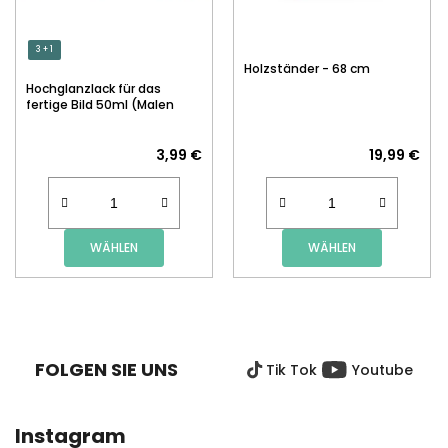
3 + 1
Holzständer - 68 cm
Hochglanzlack für das
fertige Bild 50ml (Malen
nach Zahlen)
3,99 €
19,99 €
WÄHLEN
WÄHLEN
F
U
SS
FOLGEN SIE UNS
Tik Tok
Youtube
Z
E
I
Instagram
L