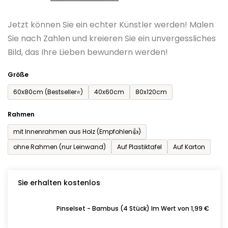
0,0
Jetzt können Sie ein echter Künstler werden! Malen
von
Sie nach Zahlen und kreieren Sie ein unvergessliches
5
Bild, das Ihre Lieben bewundern werden!
Sternen.
Größe
60x80cm (Bestseller⭐)
40x60cm
80x120cm
Rahmen
mit Innenrahmen aus Holz (Empfohlen👍)
ohne Rahmen (nur Leinwand)
Auf Plastiktafel
Auf Karton
Sie erhalten kostenlos
Pinselset - Bambus (4 Stück) Im Wert von 1,99 €