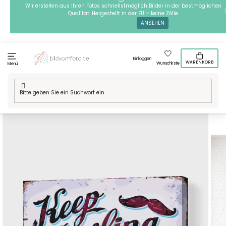
Zum
Wir erstellen aus Ihren Fotos schnellstmöglich Bilder in der bestmöglichen
Qualität. Hergestellt in der EU = keine Zölle
Inhalt
ANSEHEN
springen
Einloggen
WARENKORB
Wunschliste
Menü
Startseite
/
Technik
/
Malen nach Zahlen
/
Malen nach Zahlen -
Keep Smiling