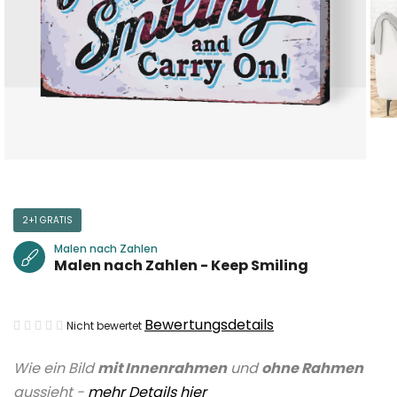
2+1 GRATIS
Malen nach Zahlen
Malen nach Zahlen - Keep Smiling
Die
Bewertungsdetails
Nicht bewertet
durchschnittliche
Wie ein Bild
mit Innenrahmen
und
ohne Rahmen
Produktbewertung
aussieht -
mehr Details hier
ist