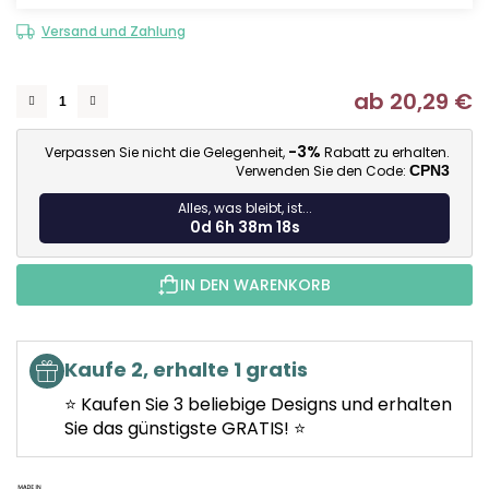
Versand und Zahlung
ab
20,29 €
Ve
-3%
Verpassen Sie nicht die Gelegenheit,
Rabatt zu erhalten.
Verwenden Sie den Code:
CPN3
Alles, was bleibt, ist...
0d 6h 38m 17s
IN DEN WARENKORB
Kaufe 2, erhalte 1 gratis
⭐ Kaufen Sie 3 beliebige Designs und erhalten
Sie das günstigste GRATIS! ⭐