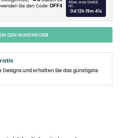
Alles, was bleibt,
erwenden Sie den Code:
OFF4
ist...
0d 12h 19m 40s
IN DEN WARENKORB
ratis
e Designs und erhalten Sie das günstigste