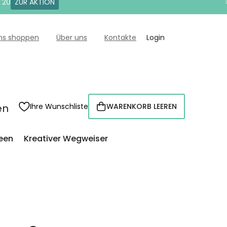
T20
ZUR AKTION
uns shoppen
Über uns
Kontakte
Login
en
Ihre Wunschliste
WARENKORB LEEREN
WARENKORB
een
Kreativer Wegweiser