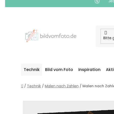
Jet
Zum
Inhalt
springen
Technik
Bild vom Foto
Inspiration
Akt
Startseite
/
Technik
/
Malen nach Zahlen
/
Malen nach Zahl