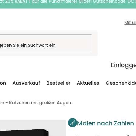
zt 20% RABATT auf alle Punktmalerei-Bilder! Gutscheincode: DO
Mit 
Einlogg
ion
Ausverkauf
Bestseller
Aktuelles
Geschenkid
en - Kätzchen mit großen Augen
Malen nach Zahlen