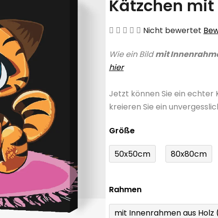
Kätzchen mit
Die
Nicht bewertet
Bew
durchschnittliche
Wie ein Bild
mit Innenrahm
Produktbewertung
hier
ist
0,0
Jetzt können Sie ein echter
von
kreieren Sie ein unvergessli
5
Sternen.
Größe
50x50cm
80x80cm
Rahmen
mit Innenrahmen aus Holz