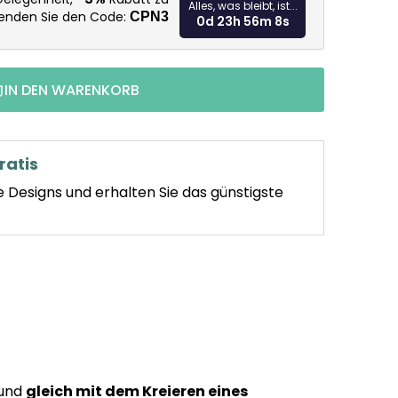
Alles, was bleibt, ist...
wenden Sie den Code:
CPN3
0d 23h 56m 7s
IN DEN WARENKORB
ratis
e Designs und erhalten Sie das günstigste
 und
gleich mit dem Kreieren eines