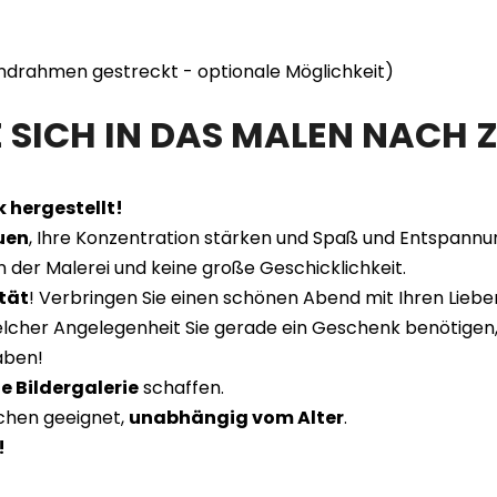
lindrahmen gestreckt - optionale Möglichkeit)
SICH IN DAS MALEN NACH Z
 hergestellt!
uen
, Ihre Konzentration stärken und Spaß und Entspannu
n der Malerei und keine große Geschicklichkeit.
tät
! Verbringen Sie einen schönen Abend mit Ihren Liebe
welcher Angelegenheit Sie gerade ein Geschenk benötigen, 
aben!
e Bildergalerie
schaffen.
schen geeignet,
unabhängig vom Alter
.
!