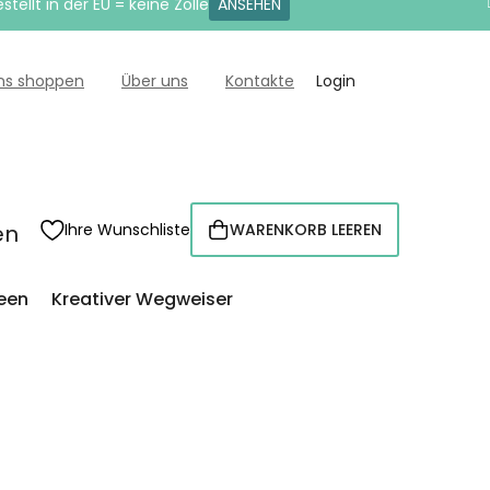
tellt in der EU = keine Zölle
ANSEHEN
uns shoppen
Über uns
Kontakte
Login
en
Ihre Wunschliste
WARENKORB LEEREN
WARENKORB
een
Kreativer Wegweiser