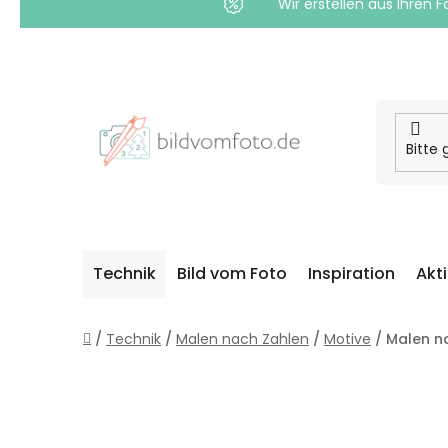
Wir erstellen aus Ihren F
Zum
Inhalt
springen
Technik
Bild vom Foto
Inspiration
Akt
Startseite
/
Technik
/
Malen nach Zahlen
/
Motive
/
Malen n