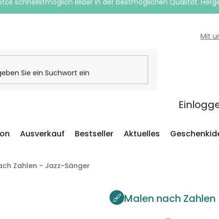
otos schnellstmöglich Bilder in der bestmöglichen Qualität. Herges
Mit 
Einlogg
ion
Ausverkauf
Bestseller
Aktuelles
Geschenkid
ach Zahlen - Jazz-Sänger
Malen nach Zahlen