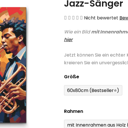
Jazz-Sänger
Die
Nicht bewertet
Bew
durchschnittliche
Wie ein Bild
mit Innenrahm
Produktbewertung
hier
ist
0,0
Jetzt können Sie ein echter
von
kreieren Sie ein unvergessli
5
Sternen.
Größe
60x80cm (Bestseller⭐)
Rahmen
mit Innenrahmen aus Holz