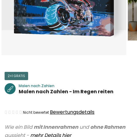
2+1 GRATIS
Malen nach Zahlen
Malen nach Zahlen - Im Regen reiten
Die
Bewertungsdetails
Nicht bewertet
durchschnittliche
Wie ein Bild
mit Innenrahmen
und
ohne Rahmen
Produktbewertung
aussieht -
mehr Details hier
ist