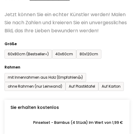
0,0
Jetzt können Sie ein echter Künstler werden! Malen
von
Sie nach Zahlen und kreieren Sie ein unvergessliches
5
Bild, das Ihre Lieben bewundern werden!
Sternen.
Größe
60x80cm (Bestseller⭐)
40x60cm
80x120cm
Rahmen
mit Innenrahmen aus Holz (Empfohlen👍)
ohne Rahmen (nur Leinwand)
Auf Plastiktafel
Auf Karton
Sie erhalten kostenlos
Pinselset - Bambus (4 Stück) Im Wert von 1,99 €