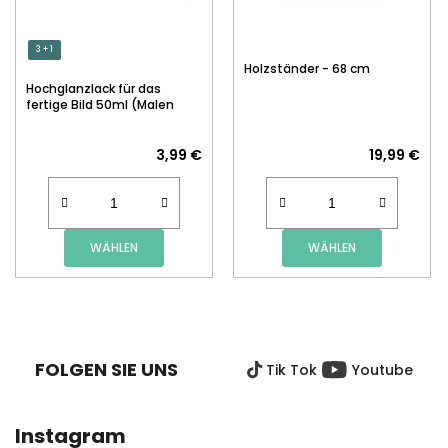
3 + 1
Holzständer - 68 cm
Hochglanzlack für das
fertige Bild 50ml (Malen
nach Zahlen)
3,99 €
19,99 €
WÄHLEN
WÄHLEN
F
U
SS
FOLGEN SIE UNS
Tik Tok
Youtube
Z
E
I
Instagram
L