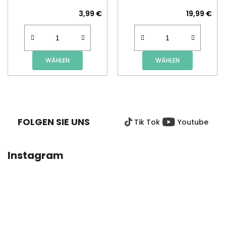
3,99 €
19,99 €
WÄHLEN
WÄHLEN
F
U
SS
FOLGEN SIE UNS
Tik Tok
Youtube
Z
E
I
Instagram
L
E