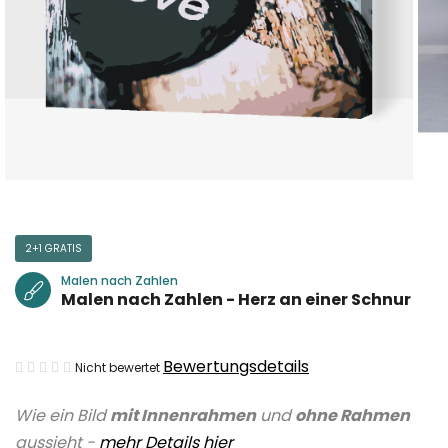
2+1 GRATIS
Malen nach Zahlen
Malen nach Zahlen - Herz an einer Schnur
Die
Bewertungsdetails
Nicht bewertet
durchschnittliche
Wie ein Bild
mit Innenrahmen
und
ohne Rahmen
Produktbewertung
aussieht -
mehr Details hier
ist