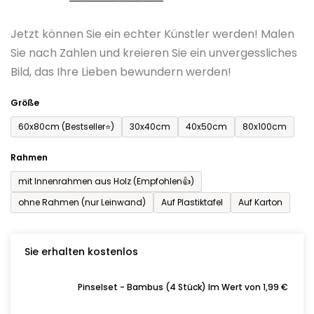
0,0
Jetzt können Sie ein echter Künstler werden! Malen
von
Sie nach Zahlen und kreieren Sie ein unvergessliches
5
Bild, das Ihre Lieben bewundern werden!
Sternen.
Größe
60x80cm (Bestseller⭐)
30x40cm
40x50cm
80x100cm
Rahmen
mit Innenrahmen aus Holz (Empfohlen👍)
ohne Rahmen (nur Leinwand)
Auf Plastiktafel
Auf Karton
Sie erhalten kostenlos
Pinselset - Bambus (4 Stück) Im Wert von 1,99 €